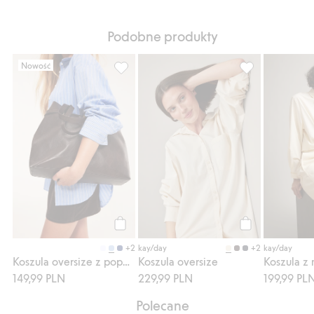
Podobne produkty
Nowość
Koszula oversize z popeliny, Dodaj do list
Koszula oversize
Kup
Kup
+2
+2
kay/day
kay/day
Koszula oversize z popeliny
Koszula oversize
149,99 PLN
229,99 PLN
199,99 PL
Polecane