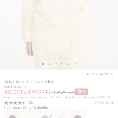
173cm / Rozmiar: S
Koszula z mieszanki lnu
Len i bawełna
100,00 PLN
199,99 PLN
-30%
199,99 PLN
Najniższa cena obowiązująca w ostatnich 30 dniach przed obniżką: 199,99 PLN
Średnia ocena:
373
recenzji
4.5
Kolor:
Jasnożółty / jednolite