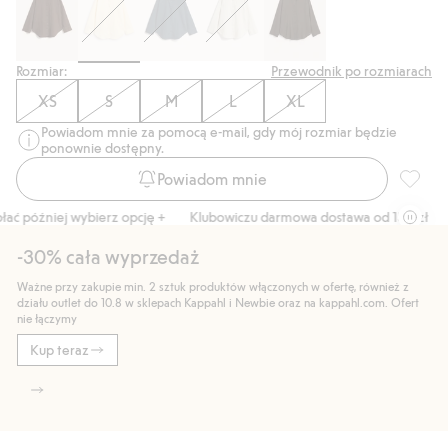
Rozmiar:
Przewodnik po rozmiarach
XS
S
M
L
XL
Powiadom mnie za pomocą e-mail, gdy mój rozmiar będzie
ponownie dostępny.
Powiadom mnie
Koszula
ć później wybierz opcję +
Klubowiczu darmowa dostawa od 150 zł
Ku
-30% cała wyprzedaż
Ważne przy zakupie min. 2 sztuk produktów włączonych w ofertę, również z
działu outlet do 10.8 w sklepach Kappahl i Newbie oraz na kappahl.com. Ofert
nie łączymy
Kup teraz