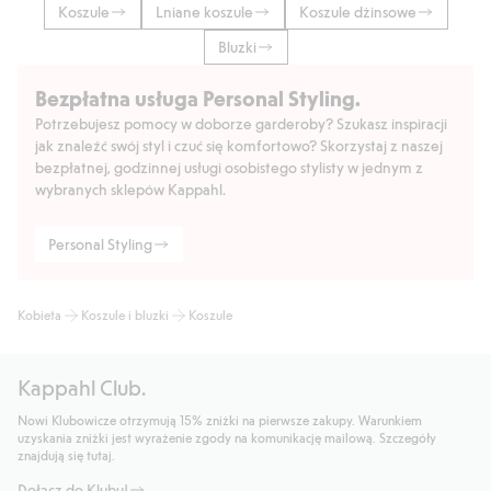
Koszule
Lniane koszule
Koszule dżinsowe
Bluzki
Bezpłatna usługa Personal Styling.
Potrzebujesz pomocy w doborze garderoby? Szukasz inspiracji
jak znaleźć swój styl i czuć się komfortowo? Skorzystaj z naszej
bezpłatnej, godzinnej usługi osobistego stylisty w jednym z
wybranych sklepów Kappahl.
Personal Styling
Kobieta
Koszule i bluzki
Koszule
Kappahl Club.
Nowi Klubowicze otrzymują 15% zniżki na pierwsze zakupy. Warunkiem
uzyskania zniżki jest wyrażenie zgody na komunikację mailową. Szczegóły
znajdują się tutaj.
Dołącz do Klubu!