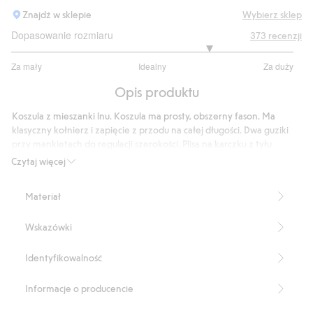
Znajdź w sklepie
Wybierz sklep
Dopasowanie rozmiaru
373
recenzji
3.811881188118812
Za mały
Idealny
Za duży
na
Na
5
Opis produktu
podstawie
303
Koszula z mieszanki lnu. Koszula ma prosty, obszerny fason. Ma
głosów
klasyczny kołnierz i zapięcie z przodu na całej długości. Dwa guziki
przy mankietach do regulacji szerokości. Plisa na karczku z tyłu
zapewniająca ładne ułożenie.
Czytaj więcej
Długość: 78 cm w rozmiarze S
Zawiera 55% lnu Masters of FLAX FIBRE™.
Materiał
Numer artykułu
:
840546
Wskazówki
Identyfikowalność
Informacje o producencie