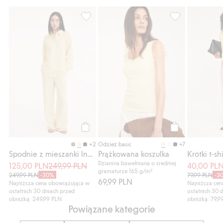
Spodnie z mieszanki lnu, ze sznureczkiem,
Prążkowana kosz
Kup
Kup
+2
+7
Odzież basic
Spodnie z mieszanki lnu, ze sznureczkiem
Prążkowana koszulka
Krótki t-shi
Dzianina bawełniana o średniej
125,00 PLN
249,99 PLN
40,00 PL
gramaturze 165 g/m²
249,99 PLN
-30%
79,99 PLN
-3
69,99 PLN
Najniższa cena obowiązująca w
Najniższa ce
ostatnich 30 dniach przed
ostatnich 30 
obniżką: 249,99 PLN
obniżką: 79,9
Powiązane kategorie