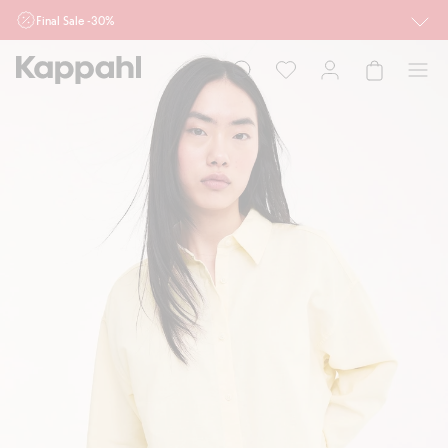
Final Sale -30%
Ważne przy zakupie min. 2 sztuk produktów włączonych w ofertę, również z
działu outlet do 10.8 w sklepach Kappahl i Newbie oraz na kappahl.com. Ofert
nie łączymy
Kobieta
Mężczyzna
Dziecko
Niemowlę
Newbie