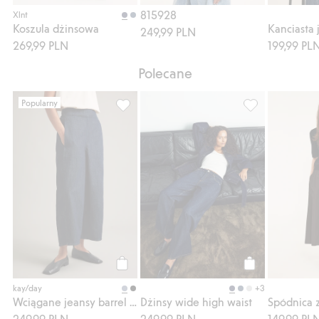
Kup
Kup
815928
Xlnt
Koszula dżinsowa
249,99 PLN
269,99 PLN
199,99 PL
Polecane
Popularny
Wciągane jeansy barrel fit cropped, Dodaj 
Dżinsy wide hig
Kup
Kup
+3
kay/day
Wciągane jeansy barrel fit cropped
Dżinsy wide high waist
249,99 PLN
249,99 PLN
149,99 PL