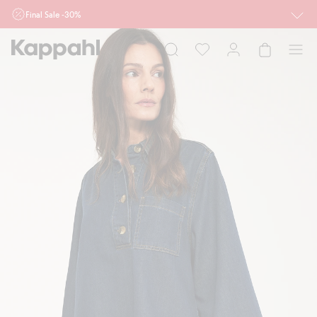
Final Sale -30%
Ważne przy zakupie min. 2 sztuk produktów włączonych w ofertę, również z
działu outlet do 10.8 w sklepach Kappahl i Newbie oraz na kappahl.com. Ofert
nie łączymy
Kobieta
Mężczyzna
Dziecko
Niemowlę
Newbie