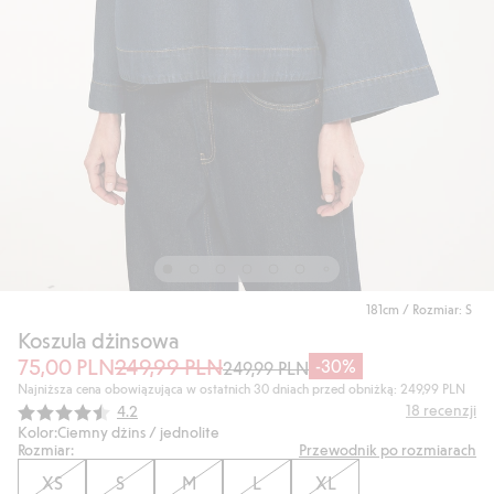
181cm / Rozmiar: S
Koszula dżinsowa
75,00 PLN
249,99 PLN
-30%
249,99 PLN
Najniższa cena obowiązująca w ostatnich 30 dniach przed obniżką: 249,99 PLN
Średnia ocena:
18
recenzji
4.2
Kolor:
Ciemny dżins / jednolite
Rozmiar:
Przewodnik po rozmiarach
XS
S
M
L
XL