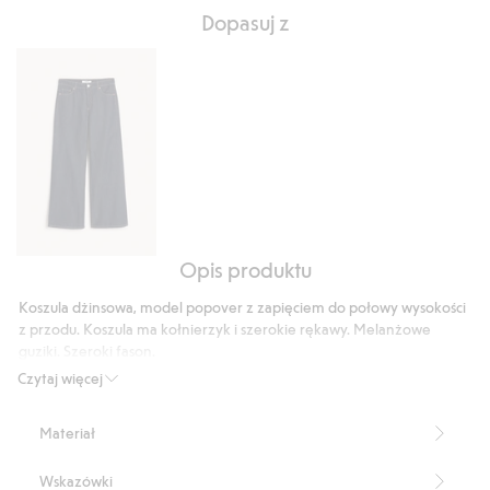
Na
5
Dopasuj z
podstawie
14
głosów
Opis produktu
Dżinsy
wide
Koszula dżinsowa, model popover z zapięciem do połowy wysokości
high
z przodu. Koszula ma kołnierzyk i szerokie rękawy. Melanżowe
waist
guziki. Szeroki fason.
Długość: 68 cm w rozmiarze S
Czytaj więcej
Numer artykułu
:
522359
Materiał
Wskazówki