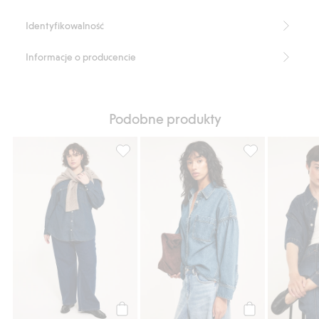
Identyfikowalność
Informacje o producencie
Podobne produkty
Koszula dżinsowa, Dodaj do listy ulubione
815928, Dodaj d