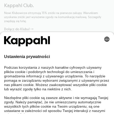
Kappahl Club.
Nowi Klubowicze otrzymują 15% zniżki na pierwsze zakupy. Warunkiem
uzyskania zniżki jest wyrażenie zgody na komunikację mailową. Szczegóły
znajdują się tutaj.
Dołącz do Klubu!
Potrzebujesz pomocy?
Sklep internetowy
Kappahl Club
Częste pytania
Mój profil
O nas
Twoje zamówienie