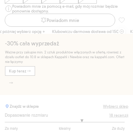
Powiadom mnie za pomocą e-mail, gdy mój rozmiar będzie
ponownie dostępny.
Powiadom mnie
Koszula
óźniej wybierz opcję +
Klubowiczu darmowa dostawa od 150 zł
Kup t
-30% cała wyprzedaż
Ważne przy zakupie min. 2 sztuk produktów włączonych w ofertę, również z
działu outlet do 10.8 w sklepach Kappahl i Newbie oraz na kappahl.com. Ofert
nie łączymy
Kup teraz
Znajdź w sklepie
Wybierz sklep
Dopasowanie rozmiaru
18
recenzji
3.571428571428572
Za mały
Idealny
Za duży
na