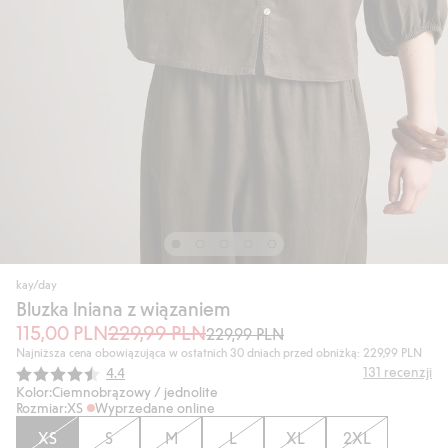
kay/day
Bluzka lniana z wiązaniem
115,00 PLN
229,99 PLN
229,99 PLN
Najniższa cena obowiązująca w ostatnich 30 dniach przed obniżką: 229,99 PLN
Średnia ocena:
131
recenzji
4.4
Kolor:
Ciemnobrązowy / jednolite
Rozmiar:
XS
Wyprzedane online
XS
S
M
L
XL
2XL