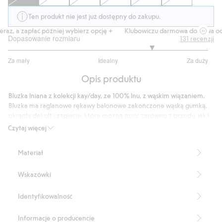
Ten produkt nie jest już dostępny do zakupu.
az, a zapłać później wybierz opcję +
Klubowiczu darmowa dostawa od 1
Dopasowanie rozmiaru
131
recenzji
3.877551020408163
Za mały
Idealny
Za duży
na
Na
5
Opis produktu
podstawie
98
Bluzka lniana z kolekcji kay/day, ze 100% lnu, z wąskim wiązaniem.
głosów
Bluzka ma raglanowe rękawy balonowe zakończone wąską gumką,
okrągły dekolt i zapięcie, które można nosić zarówno z przodu, jak i
z tyłu. Luźny, swobodny fason. Len sprawia, że bluzka jest
Czytaj więcej
przewiewna i przyjemna w noszeniu, a z czasem staje się coraz
bardziej miękka.
Materiał
Obszerny fason
Wąska tasiemka do zawiązywania
Wskazówki
Rękawy balonowe
Okrągły dekolt
Zapięcie
Identyfikowalność
Długość: 60 cm w rozmiarze S
Zawiera 100% lnu Masters of FLAX FIBRE™
Informacje o producencie