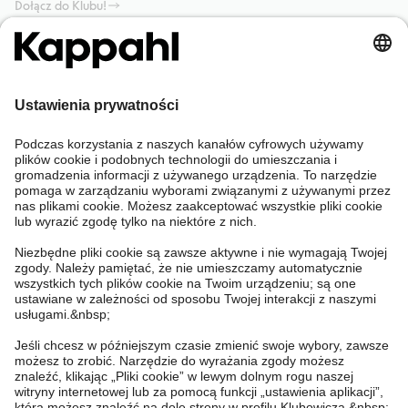
Dołącz do Klubu!
Potrzebujesz pomocy?
Sklep internetowy
Kappahl Club
Częste pytania
Mój profil
O nas
Twoje zamówienie
Kappahl Club
O Kappahl Group
Warunki i zasady
Skontaktuj się z nami
Warunki członkostwa
Zrównoważony rozwój
Ogólne warunki zakupu
Więcej od nas
Znajdź sklep
Praca u nas
Polityka Prywatności