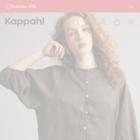
Final Sale -30%
Ważne przy zakupie min. 2 sztuk produktów włączonych w ofertę, również z
działu outlet do 10.8 w sklepach Kappahl i Newbie oraz na kappahl.com. Ofert
nie łączymy
Kobieta
Mężczyzna
Dziecko
Niemowlę
Newbie