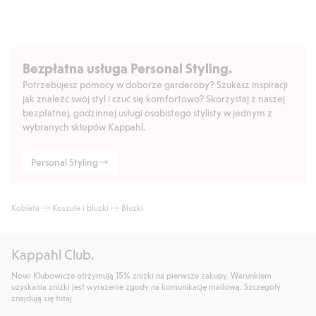
Numer artykułu
:
838359
Masters of FLAX FIBRE™
Bezpłatna usługa Personal Styling.
Potrzebujesz pomocy w doborze garderoby? Szukasz inspiracji
jak znaleźć swój styl i czuć się komfortowo? Skorzystaj z naszej
bezpłatnej, godzinnej usługi osobistego stylisty w jednym z
wybranych sklepów Kappahl.
Personal Styling
Kobieta
Koszule i bluzki
Bluzki
Kappahl Club.
Nowi Klubowicze otrzymują 15% zniżki na pierwsze zakupy. Warunkiem
uzyskania zniżki jest wyrażenie zgody na komunikację mailową. Szczegóły
znajdują się tutaj.