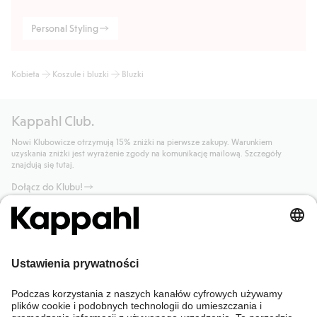
Personal Styling
Kobieta
Koszule i bluzki
Bluzki
Kappahl Club.
Nowi Klubowicze otrzymują 15% zniżki na pierwsze zakupy. Warunkiem
uzyskania zniżki jest wyrażenie zgody na komunikację mailową. Szczegóły
znajdują się tutaj.
Dołącz do Klubu!