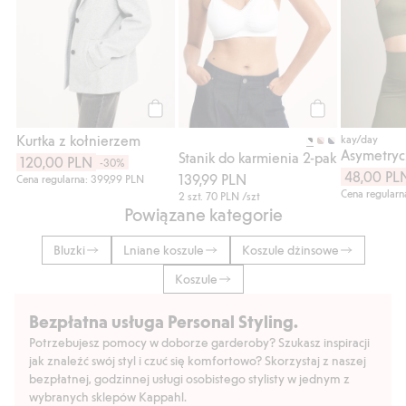
Kup
Kup
Kurtka z kołnierzem
kay/day
Stanik do karmienia 2-pak
120,00 PLN
-30%
48,00 PL
139,99 PLN
Cena regularna: 399,99 PLN
Cena regularn
2 szt.
70 PLN
/szt
Powiązane kategorie
Bluzki
Lniane koszule
Koszule dżinsowe
Koszule
Bezpłatna usługa Personal Styling.
Potrzebujesz pomocy w doborze garderoby? Szukasz inspiracji
jak znaleźć swój styl i czuć się komfortowo? Skorzystaj z naszej
bezpłatnej, godzinnej usługi osobistego stylisty w jednym z
wybranych sklepów Kappahl.