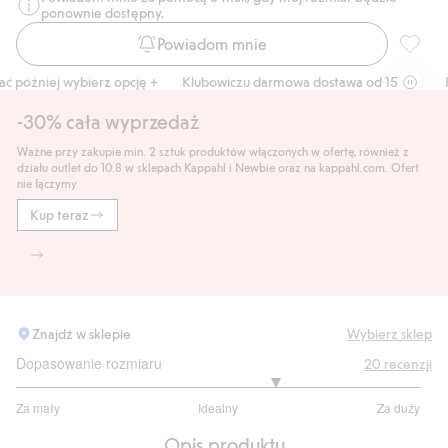
ponownie dostępny.
Powiadom mnie
Bluzka 
 później wybierz opcję +
Klubowiczu darmowa dostawa od 150 zł
Kup
-30% cała wyprzedaż
Ważne przy zakupie min. 2 sztuk produktów włączonych w ofertę, również z
działu outlet do 10.8 w sklepach Kappahl i Newbie oraz na kappahl.com. Ofert
nie łączymy
Kup teraz
Znajdź w sklepie
Wybierz sklep
Dopasowanie rozmiaru
20
recenzji
3.571428571428572
Za mały
Idealny
Za duży
na
Na
5
Opis produktu