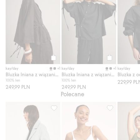
Kup
Kup
+1
+1
kay/day
kay/day
kay/day
Bluzka lniana z wiązaniem
Bluzka lniana z wiązaniem
100% len
100% len
229,99 PL
249,99 PLN
249,99 PLN
Polecane
Kurtka z kołnierzem, Dodaj do listy ulubio
Stanik do karmie