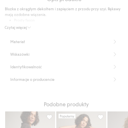
podstawie
14
Bluzka z okrągłym dekoltem i zapięciem z przodu przy szyi. Rękawy
głosów
mają ozdobne wiązania.
Prosty fason
Wiązania na rękawach
Czytaj więcej
Okrągły dekolt
Długość: 76 cm w rozmiarze S
Materiał
Produkt zawiera 84% włókien LENZING™ ECOVERO™.
Numer artykułu
:
838060
Wskazówki
LENZING™ ECOVERO™ Blend
Identyfikowalność
Informacje o producencie
Podobne produkty
Popularny
Bluzka lniana z wiązaniem, Dodaj do listy
Bluzka lniana z