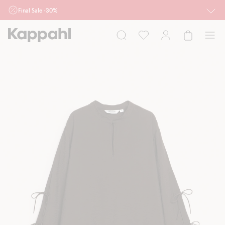
Final Sale -30%
Ważne przy zakupie min. 2 sztuk produktów włączonych w ofertę, również z
działu outlet do 10.8 w sklepach Kappahl i Newbie oraz na kappahl.com. Ofert
nie łączymy
Kobieta
Mężczyzna
Dziecko
Niemowlę
Newbie