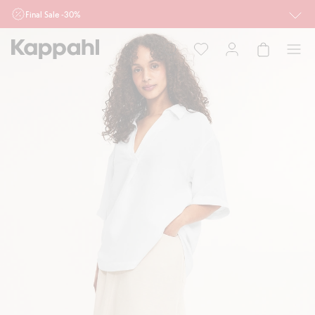
Final Sale -30%
Ważne przy zakupie min. 2 sztuk produktów włączonych w ofertę, również z
działu outlet do 10.8 w sklepach Kappahl i Newbie oraz na kappahl.com. Ofert
nie łączymy
Kobieta
Mężczyzna
Dziecko
Niemowlę
Newbie