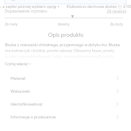
 a zapłać później wybierz opcję +
Klubowiczu darmowa dostawa od 150 
Dopasowanie rozmiaru
28
recenzji
3.285714285714286
Za mały
Idealny
Za duży
na
Na
5
Opis produktu
podstawie
21
Bluzka z mieszanki chłodnego, przyjemnego w dotyku lnu. Bluzka
głosów
ma kołnierzyk i krótkie, proste rękawy. Obszerny fason, prosty
model i normalna długość. Lekko zaokrąglona krawędź u dołu.
Mieszanka lnu
Czytaj więcej
Kołnierzyk
Krótkie rękawy
Materiał
Obszerny fason
Długość: 68 cm w rozmiarze S
Wskazówki
Produkt zawiera 55% lnu Masters of FLAX FIBRE™
Numer artykułu
:
434498
Identyfikowalność
LENZING™ ECOVERO™
Informacje o producencie