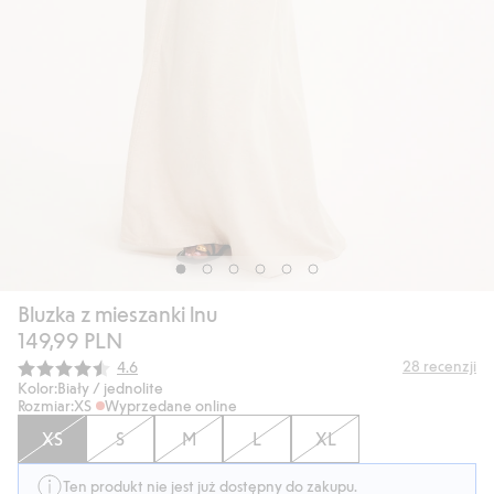
Bluzka z mieszanki lnu
149,99 PLN
Średnia ocena:
28
recenzji
4.6
Kolor:
Biały / jednolite
Rozmiar:
XS
Wyprzedane online
XS
S
M
L
XL
Ten produkt nie jest już dostępny do zakupu.