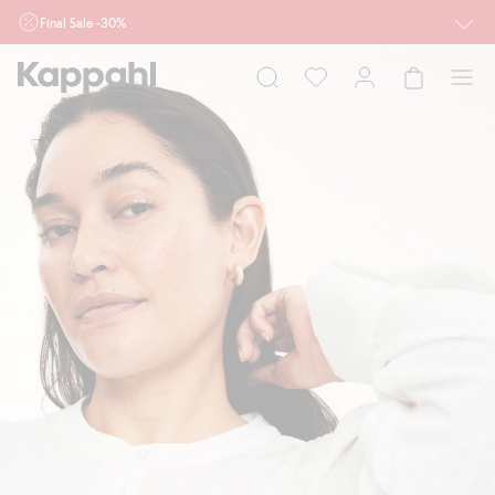
Final Sale -30%
Ważne przy zakupie min. 2 sztuk produktów włączonych w ofertę, również z
działu outlet do 10.8 w sklepach Kappahl i Newbie oraz na kappahl.com. Ofert
nie łączymy
Kobieta
Mężczyzna
Dziecko
Niemowlę
Newbie