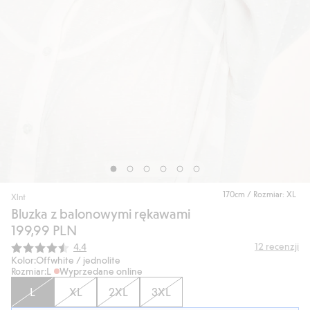
170cm / Rozmiar: XL
Xlnt
Bluzka z balonowymi rękawami
199,99 PLN
Średnia ocena:
12
recenzji
4.4
Kolor:
Offwhite / jednolite
Rozmiar:
L
Wyprzedane online
L
XL
2XL
3XL