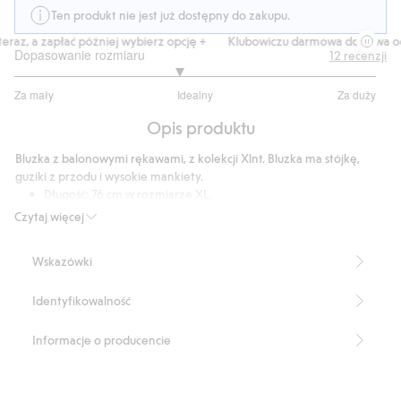
Ten produkt nie jest już dostępny do zakupu.
raz, a zapłać później wybierz opcję +
Klubowiczu darmowa dostawa od 1
Dopasowanie rozmiaru
12
recenzji
2.818181818181818
Za mały
Idealny
Za duży
na
Na
5
Opis produktu
podstawie
11
Bluzka z balonowymi rękawami, z kolekcji Xlnt. Bluzka ma stójkę,
głosów
guziki z przodu i wysokie mankiety.
Długość: 76 cm w rozmiarze XL.
Stójka
Czytaj więcej
Wysokie mankiety
Normalny fason
Wskazówki
Numer artykułu
:
420307
Identyfikowalność
Informacje o producencie