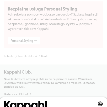
Bezpłatna usługa Personal Styling.
Potrzebujesz pomocy w doborze garderoby? Szukasz inspiracji
jak znaleźć swój styl i czuć się komfortowo? Skorzystaj z naszej
bezpłatnej, godzinnej usługi osobistego stylisty w jednym z
wybranych sklepów Kappahl.
Personal Styling
Kobieta
Koszule i bluzki
Bluzki
Kappahl Club.
Nowi Klubowicze otrzymują 15% zniżki na pierwsze zakupy. Warunkiem
uzyskania zniżki jest wyrażenie zgody na komunikację mailową. Szczegóły
znajdują się tutaj.
Dołącz do Klubu!