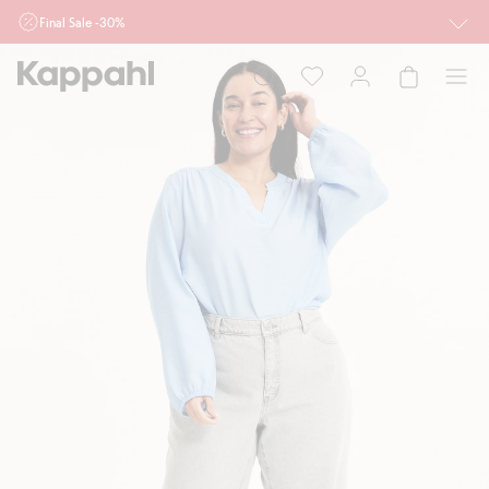
Final Sale -30%
Ważne przy zakupie min. 2 sztuk produktów włączonych w ofertę, również z
działu outlet do 10.8 w sklepach Kappahl i Newbie oraz na kappahl.com. Ofert
nie łączymy
Kobieta
Mężczyzna
Dziecko
Niemowlę
Newbie