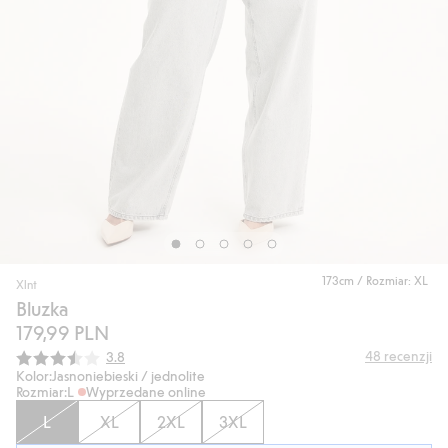
173cm / Rozmiar: XL
Xlnt
Bluzka
179,99 PLN
Średnia ocena:
48
recenzji
3.8
Kolor:
Jasnoniebieski / jednolite
Rozmiar:
L
Wyprzedane online
L
XL
2XL
3XL