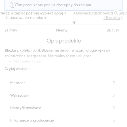
Ten produkt nie jest już dostępny do zakupu.
eraz, a zapłać później wybierz opcję +
Klubowiczu darmowa dostawa od 
Dopasowanie rozmiaru
48
recenzji
3.432432432432432
Za mały
Idealny
Za duży
na
Na
5
Opis produktu
podstawie
37
Bluzka z kolekcji Xlnt. Bluzka ma dekolt w szpic i długie rękawy
głosów
zakończone ściągaczem. Normalny fason i długość.
Normalny fason
Wycięcie w szpic
Czytaj więcej
Długość: 76 cm w rozmiarze XL.
Produkt zawiera 82% włókien wiskozowych Livaeco by Birla
Materiał
Cellulose™.
Numer artykułu
:
404897
Wskazówki
Identyfikowalność
Informacje o producencie