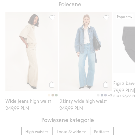
Polecane
Popularny
Wide jeans high waist, Dodaj do listy ulub
Dżinsy wide hig
Figi z baw
79,99 PLN
Kup
Kup
+3
3 szt.
26,66 
Wide jeans high waist
Dżinsy wide high waist
249,99 PLN
249,99 PLN
Powiązane kategorie
High waist
Loose & wide
Petite