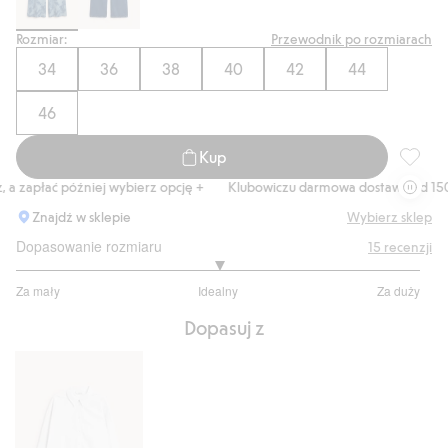
Rozmiar:
Przewodnik po rozmiarach
34
36
38
40
42
44
46
Kup
Dżinsy 
 zapłać później wybierz opcję +
Klubowiczu darmowa dostawa od 150 z
Znajdź w sklepie
Wybierz sklep
Dopasowanie rozmiaru
15
recenzji
3
Za mały
Idealny
Za duży
na
Na
5
Dopasuj z
podstawie
14
głosów