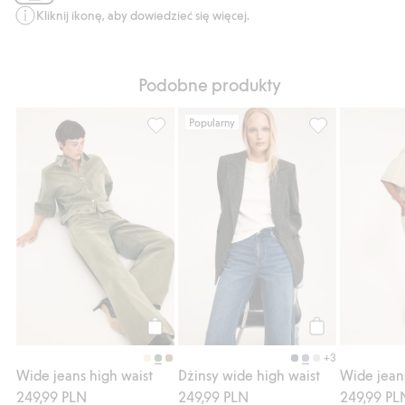
Kliknij ikonę, aby dowiedzieć się więcej.
Podobne produkty
Popularny
Wide jeans high waist, Dodaj do listy ulub
Dżinsy wide hig
Kup
Kup
+3
Wide jeans high waist
Dżinsy wide high waist
Wide jean
249,99 PLN
249,99 PLN
249,99 PL