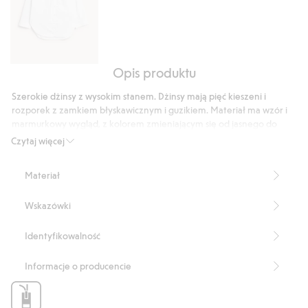
Opis produktu
Koszula
oversize
Szerokie dżinsy z wysokim stanem. Dżinsy mają pięć kieszeni i
z
rozporek z zamkiem błyskawicznym i guzikiem. Materiał ma wzór i
popeliny
marmurkowy wygląd, z kolorem zmieniającym się od jasnego do
ciemnego.
Czytaj więcej
Szerokie nogawki
Wysoki stan
Materiał
Model z pięcioma kieszeniami
Rozporek z zamkiem błyskawicznym oraz guzikiem
Wskazówki
Wewnętrzna długość nogawki: 82 cm w rozmiarze 38
Numer artykułu
:
522458
Identyfikowalność
Informacje o producencie