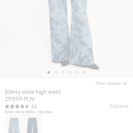
179cm / Rozmiar: 38
Dżinsy wide high waist
299,99 PLN
Średnia ocena:
15
recenzji
4.5
Kolor:
Jasny dżins / tie-dye