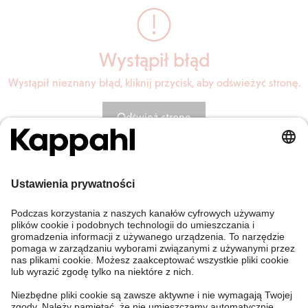
Wystąpił błąd
Wystąpił nieznany błąd, kliknij przycisk, aby odświeżyć stronę.
Odśwież stronę