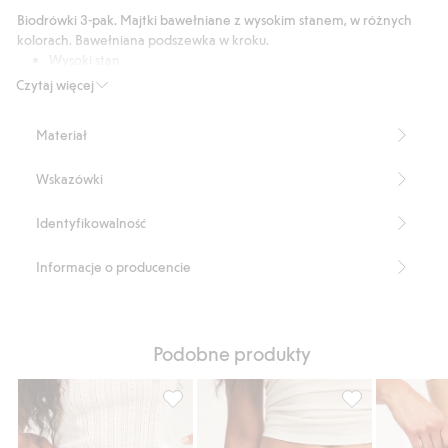
528
Biodrówki 3-pak. Majtki bawełniane z wysokim stanem, w różnych
głosów
kolorach. Bawełniana podszewka w kroku.
Wysoki stan
Wąski ściągacz w pasie
Czytaj więcej
Bawełniana podszewka w kroku
3-pak
Materiał
Numer artykułu
:
409672
Wskazówki
Identyfikowalność
Informacje o producencie
Podobne produkty
Biodrówki z bawełny, 3-pak, Dodaj do list
Figi z bawełny 