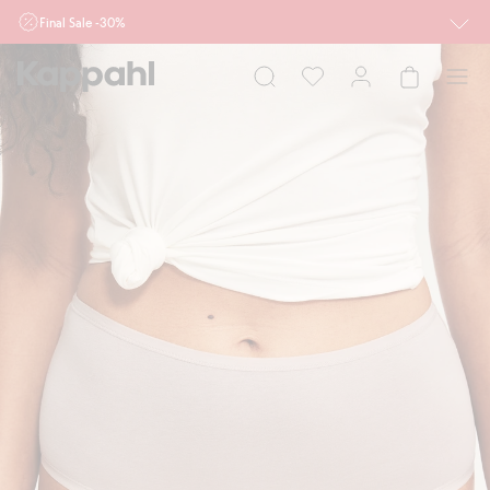
Final Sale -30%
Ważne przy zakupie min. 2 sztuk produktów włączonych w ofertę, również z
działu outlet do 10.8 w sklepach Kappahl i Newbie oraz na kappahl.com. Ofert
nie łączymy
Kobieta
Mężczyzna
Dziecko
Niemowlę
Newbie