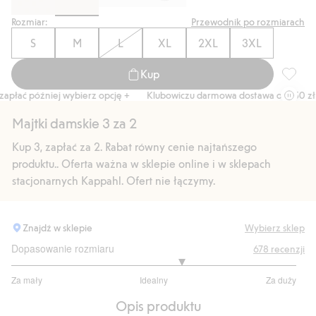
Rozmiar:
Przewodnik po rozmiarach
S
M
L
XL
2XL
3XL
Kup
Biodrów
ać później wybierz opcję +
Klubowiczu darmowa dostawa od 150 zł
Majtki damskie 3 za 2
Kup 3, zapłać za 2. Rabat równy cenie najtańszego
produktu.. Oferta ważna w sklepie online i w sklepach
stacjonarnych Kappahl. Ofert nie łączymy.
Znajdź w sklepie
Wybierz sklep
Dopasowanie rozmiaru
678
recenzji
3.390151515151515
Za mały
Idealny
Za duży
na
Na
5
Opis produktu
podstawie