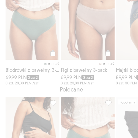
Kup
Kup
+2
+2
Biodrówki z bawełny, 3-pak
Figi z bawełny 3-pack
69,99 PLN
69,99 PLN
89,99 PLN
3 za 2
3 za 2
3 szt.
23,33 PLN
/szt
3 szt.
23,33 PLN
/szt
3 szt.
30 PLN
Polecane
Popularny
Figi z bawełny 3-pack, Dodaj do listy ulub
Biodrówki z baw