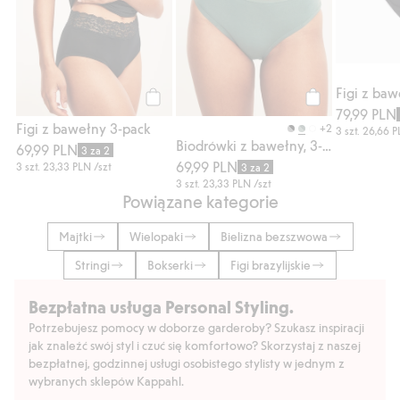
Figi z baw
79,99 PLN
Kup
Kup
Figi z bawełny 3-pack
+2
3 szt.
26,66 
Biodrówki z bawełny, 3-pak
69,99 PLN
3 za 2
69,99 PLN
3 szt.
23,33 PLN
/szt
3 za 2
3 szt.
23,33 PLN
/szt
Powiązane kategorie
Majtki
Wielopaki
Bielizna bezszwowa
Stringi
Bokserki
Figi brazylijskie
Bezpłatna usługa Personal Styling.
Potrzebujesz pomocy w doborze garderoby? Szukasz inspiracji
jak znaleźć swój styl i czuć się komfortowo? Skorzystaj z naszej
bezpłatnej, godzinnej usługi osobistego stylisty w jednym z
wybranych sklepów Kappahl.