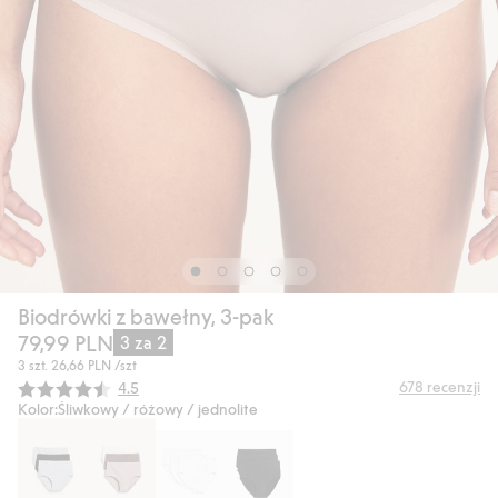
Biodrówki z bawełny, 3-pak
79,99 PLN
3 za 2
3 szt.
26,66 PLN
/szt
Średnia ocena:
678
recenzji
4.5
Kolor:
Śliwkowy / różowy / jednolite