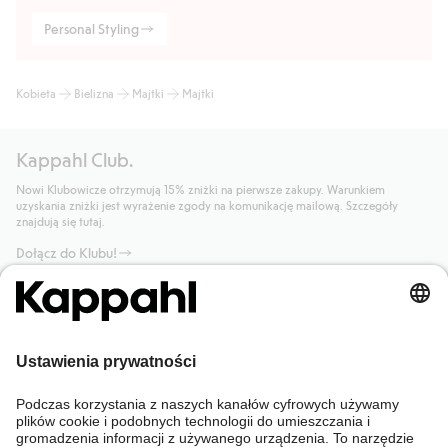
Personal Styling
Kobieta
Bielizna
Majtki
Majtki
Kappahl Club.
Nowi Klubowicze otrzymują 15% zniżki na pierwsze zakupy. Warunkiem
uzyskania zniżki jest wyrażenie zgody na komunikację mailową. Szczegóły
znajdują się tutaj.
Dołącz do Klubu!
Potrzebujesz pomocy?