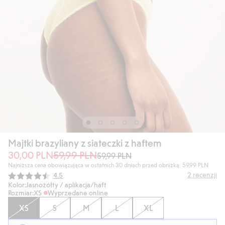
Majtki brazyliany z siateczki z haftem
30,00 PLN
59,99 PLN
59,99 PLN
Najniższa cena obowiązująca w ostatnich 30 dniach przed obniżką: 59,99 PLN
Średnia ocena:
2
recenzji
4.5
Kolor:
Jasnożółty / aplikacja/haft
Rozmiar:
XS
Wyprzedane online
XS
S
M
L
XL