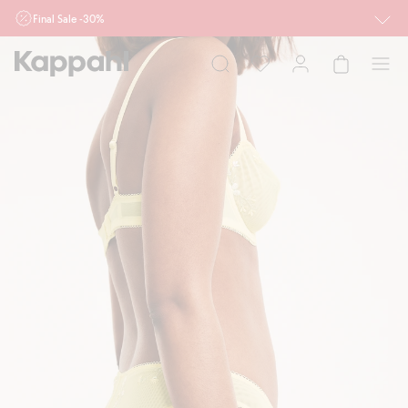
Final Sale -30%
Ważne przy zakupie min. 2 sztuk produktów włączonych w ofertę, również z
działu outlet do 10.8 w sklepach Kappahl i Newbie oraz na kappahl.com. Ofert
nie łączymy
Kobieta
Mężczyzna
Dziecko
Niemowlę
Newbie