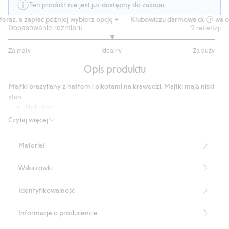
Ten produkt nie jest już dostępny do zakupu.
raz, a zapłać później wybierz opcję +
Klubowiczu darmowa dostawa od 
Dopasowanie rozmiaru
2
recenzji
3
Za mały
Idealny
Za duży
na
Na
5
Opis produktu
podstawie
2
Majtki brazyliany z haftem i pikotami na krawędzi. Majtki mają niski
głosów
stan.
Niski stan
Haftowane detale
Czytaj więcej
Pikoty na krawędzi
Produkt zawiera 60% poliamidu z odzysku
Materiał
Numer artykułu
:
861971
Blended Recycled Polyamide
Wskazówki
Identyfikowalność
Informacje o producencie