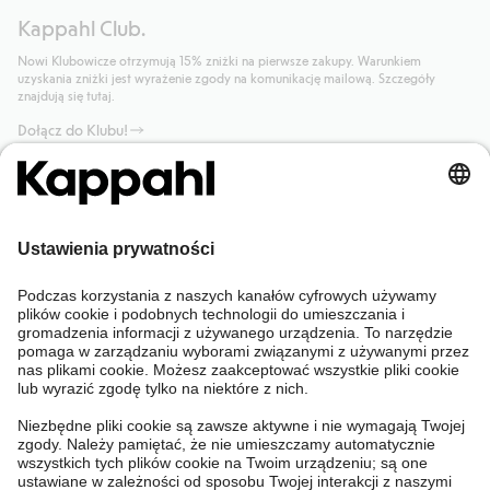
Kappahl Club.
Nowi Klubowicze otrzymują 15% zniżki na pierwsze zakupy. Warunkiem
uzyskania zniżki jest wyrażenie zgody na komunikację mailową. Szczegóły
znajdują się tutaj.
Dołącz do Klubu!
Potrzebujesz pomocy?
Sklep internetowy
Kappahl Club
Częste pytania
Mój profil
O nas
Twoje zamówienie