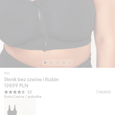
Xlnt
Stanik bez szwów i fiszbin
139,99 PLN
Średnia ocena:
7
recenzji
4.9
Kolor:
Czarne / jednolite