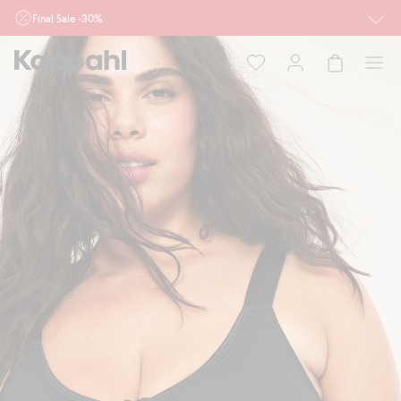
Final Sale -30%
Ważne przy zakupie min. 2 sztuk produktów włączonych w ofertę, również z
działu outlet do 10.8 w sklepach Kappahl i Newbie oraz na kappahl.com. Ofert
nie łączymy
Kobieta
Mężczyzna
Dziecko
Niemowlę
Newbie