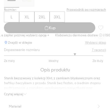
Rozmiar:
Przewodnik po rozmiarach
L
XL
2XL
3XL
Kup
Stanik 
zapłać później wybierz opcję +
Klubowiczu darmowa dostawa od 150 zł
Znajdź w sklepie
Wybierz sklep
Dopasowanie rozmiaru
7
recenzji
3.857142857142857
Za mały
Idealny
Za duży
na
Na
5
Opis produktu
podstawie
7
Stanik bezszwowy z kolekcji Xlnt, z zamkiem błyskawicznym oraz
głosów
haftką i haczykiem z przodu. Stanik bez fiszbin, o średnim stopniu
podtrzymania, z szerokimi, regulowanymi ramiączkami oraz
wysokim stopniem zakrycia po bokach i na plecach. Miękki i
Czytaj więcej
elastyczny materiał, który zapewnia doskonałe podtrzymanie i
świetnie sprawdza się również jako biustonosz sportowy.
Materiał
Stopień pokrycia: wysoki