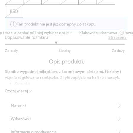
85D
Ten produkt nie jest już dostępny do zakupu.
eraz, a zapłać później wybierz opcję +
Klubowiczu darmowa dostawa od
Dopasowanie rozmiaru
35
recenzji
2.692307692307693
Za mały
Idealny
Za duży
na
Na
5
Opis produktu
podstawie
26
Stanik z wygodnej mikrofibry, z koronkowymi detalami. Fiszbiny i
głosów
wąskie regulowane ramiączka. Z tyłu zapięcie na haftkę i haczyk.
Koronka
Bez wyściółki
Czytaj więcej
Fiszbiny
Produkt zawiera 75% poliamidu z odzysku.
Materiał
Numer artykułu
:
413476
Blended Recycled Polyamide
Wskazówki
Informacje o producencie