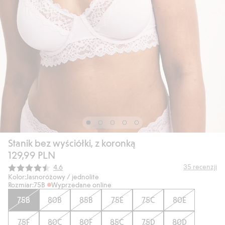
Stanik bez wyściółki, z koronką
129,99 PLN
Średnia ocena:
35
recenzji
4.6
Kolor:
Jasnoróżowy / jednolite
Rozmiar:
75B
Wyprzedane online
75B
80B
85B
75E
75C
80E
75F
80C
80F
85C
75D
80D