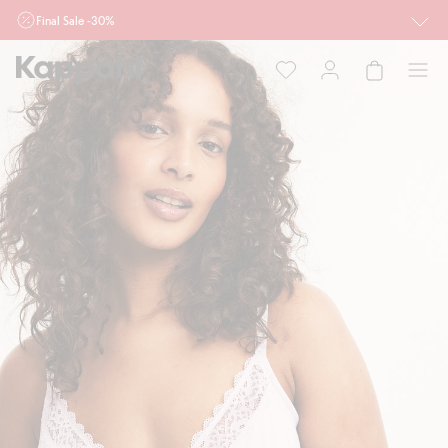
Final Sale -30%
Ważne przy zakupie min. 2 sztuk produktów włączonych w ofertę, również z
działu outlet do 10.8 w sklepach Kappahl i Newbie oraz na kappahl.com. Ofert
nie łączymy
Kobieta
Mężczyzna
Dziecko
Niemowlę
Newbie