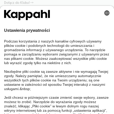
Dołącz do Klubu!
Potrzebujesz pomocy?
Sklep internetowy
Kappahl Club
Częste pytania
Mój profil
O nas
Twoje zamówienie
Kappahl Club
O Kappahl Group
Warunki i zasady
Skontaktuj się z nami
Warunki członkostwa
Zrównoważony rozwój
Ogólne warunki zakupu
Więcej od nas
Znajdź sklep
Praca u nas