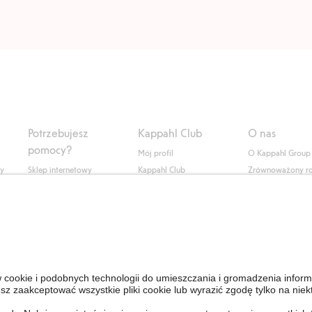
Potrzebujesz
Kappahl Club
O nas
pomocy?
Mój profil
O Kappahl Group
ły
Sklep internetowy
Kappahl Club
Zrównoważony r
Częste pytania
Warunki członkostwa
Praca u nas
Twoje zamówienie
Prasa i aktualnośc
Skontaktuj się z nami
Dostępność cyfro
Znajdź sklep
Sprawdź saldo karty
upominkowej
Personal Styling
Odstąp od umowy