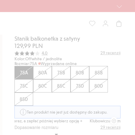
Stanik balkonetka z satyny
129,99 PLN
Średnia ocena:
29
recenzji
4.0
Kolor:
Offwhite / jednolite
Rozmiar:
75A
Wyprzedane online
75A
80A
75B
80B
85B
75C
80C
85C
75D
80D
85D
Ten produkt nie jest już dostępny do zakupu.
 teraz, a zapłać później wybierz opcję +
Klubowiczu darmowa dostawa 
Dopasowanie rozmiaru
29
recenzji