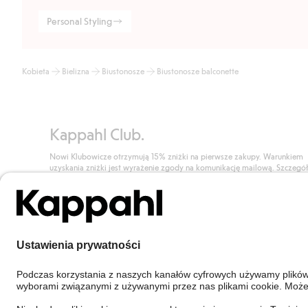
Personal Styling
Kobieta
Bielizna
Biustonosze
Biustonosze balconette
Kappahl Club.
Nowi Klubowicze otrzymują 15% zniżki na pierwsze zakupy. Warunkiem
uzyskania zniżki jest wyrażenie zgody na komunikację mailową. Szczegó
znajdują się tutaj.
Dołącz do Klubu!