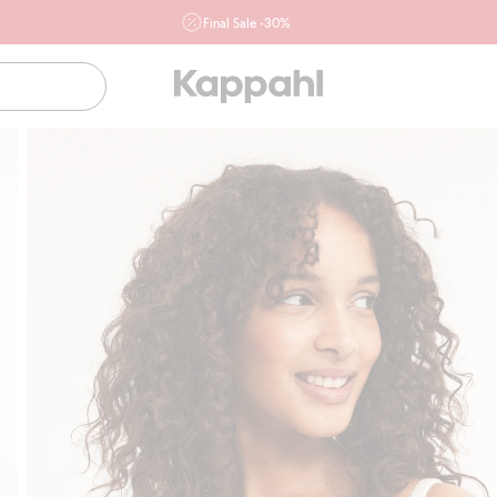
Final Sale -30%
Ważne przy zakupie min. 2 sztuk produktów włączonych w
ofertę, również z działu outlet do 10.8 w sklepach Kappahl i
Newbie oraz na kappahl.com. Ofert nie łączymy
Kobieta
Mężczyzna
Dziecko
Niemowlę
Newbie
Klubowiczu darmowa dostawa od 150 zł
Kup