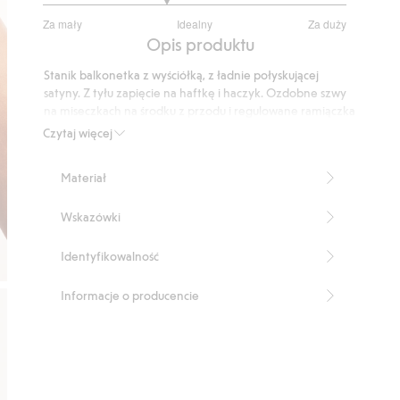
2.619047619047619
Za mały
Idealny
Za duży
na
Na
Opis produktu
5
podstawie
Stanik balkonetka z wyściółką, z ładnie połyskującej
21
satyny. Z tyłu zapięcie na haftkę i haczyk. Ozdobne szwy
głosów
na miseczkach na środku z przodu i regulowane ramiączka
z marszczonymi paskami.
Czytaj więcej
Z wyściółką
Regulowane ramiączka
Materiał
Produkt zawiera 70% poliamidu z odzysku.
Numer artykułu
:
402396
Wskazówki
Blended Recycled Polyamide
Identyfikowalność
Informacje o producencie