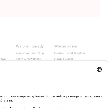
Warunki i zasady
Więcej od nas
Ogólne warunki zakupu
Newbie United Kingdom
ozwój
Polityka Prywatności
Newbie Global
Polityka plików cookie
Affiliate
i
Warunki #YesKappahl
#YesNewbie
wa