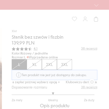
Xlnt
Stanik bez szwów i fiszbin
139,99 PLN
Średnia ocena:
38
recenzji
4.1
Kolor:
Różowy / jednolite
Rozmiar:
L
Wyprzedane online
L
XL
2XL
3XL
Ten produkt nie jest już dostępny do zakupu.
az, a zapłać później wybierz opcję +
Klubowiczu darmowa dostawa od 1
Dopasowanie rozmiaru
38
recenzji
3
Za mały
Idealny
Za duży
na
Na
Opis produktu
5