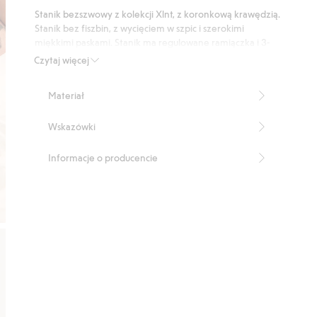
podstawie
Stanik bezszwowy z kolekcji Xlnt, z koronkową krawędzią.
33
Stanik bez fiszbin, z wycięciem w szpic i szerokimi
głosów
miękkimi paskami. Stanik ma regulowane ramiączka i 3-
rzędowe zapięcie z tyłu.
Czytaj więcej
Bez fiszbin
Bez szwów
Materiał
Koronkowy detal
Dekolt w szpic
Wskazówki
Trzyrzędowe zapięcie z tyłu
Numer artykułu
:
400655
Informacje o producencie
Blended Recycled Polyamide