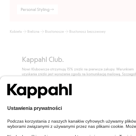
Personal Styling
Kobieta
Bielizna
Biustonosze
Biustonosz bezszwowy
Kappahl Club.
Nowi Klubowicze otrzymują 15% zniżki na pierwsze zakupy. Warunkiem
uzyskania zniżki jest wyrażenie zgody na komunikację mailową. Szczegó
znajdują się tutaj.
Dołącz do Klubu!