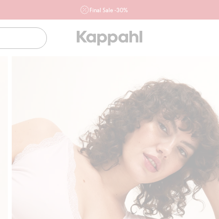
Final Sale -30%
Ważne przy zakupie min. 2 sztuk produktów włączonych w
ofertę, również z działu outlet do 10.8 w sklepach Kappahl i
Newbie oraz na kappahl.com. Ofert nie łączymy
Kobieta
Mężczyzna
Dziecko
Niemowlę
Newbie
Klubowiczu darmowa dostawa od 150 zł
Kup ter