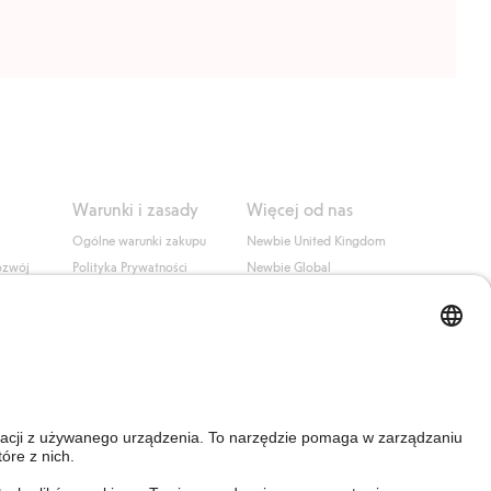
Warunki i zasady
Więcej od nas
Ogólne warunki zakupu
Newbie United Kingdom
ozwój
Polityka Prywatności
Newbie Global
Polityka plików cookie
Affiliate
i
Warunki #YesKappahl
#YesNewbie
wa