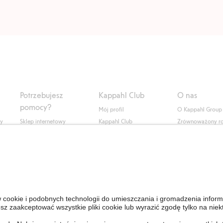
Potrzebujesz
Kappahl Club
O nas
pomocy?
Mój profil
O Kappahl Group
ły
Sklep internetowy
Kappahl Club
Zrównoważony r
Częste pytania
Warunki członkostwa
Praca u nas
Twoje zamówienie
Prasa i aktualnośc
Skontaktuj się z nami
Dostępność cyfro
Znajdź sklep
Sprawdź saldo karty
upominkowej
Personal Styling
Odstąp od umowy