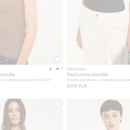
Kup
+7
Odzież basic
oszulka
Prążkowana koszulka
na o średniej gramaturze 165 g/m²
Dzianina bawełniana o średniej gramaturz
69,99 PLN
bawełnianego, Dodaj do listy ulubione
Koszulka na wąskich ramiączkach, Doda