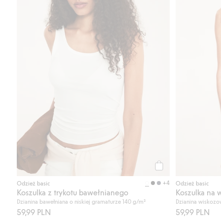
Kup
+4
Odzież basic
Odzież basic
Koszulka z trykotu bawełnianego
Koszulka na 
Dzianina bawełniana o niskiej gramaturze 140 g/m²
Dzianina wiskozo
59,99 PLN
59,99 PLN