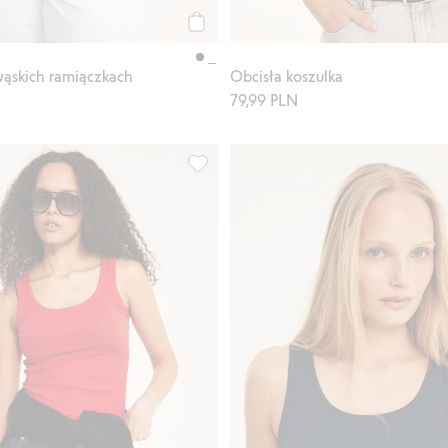
Kup
wąskich ramiączkach
Obcisła koszulka
79,99 PLN
bawełnianego, Dodaj do listy ulubione
Prążkowana koszulka, Dodaj do listy u