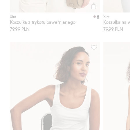
Kup
Xlnt
Xlnt
Koszulka z trykotu bawełnianego
Koszulka na 
79,99 PLN
79,99 PLN
Koszulka z trykotu 