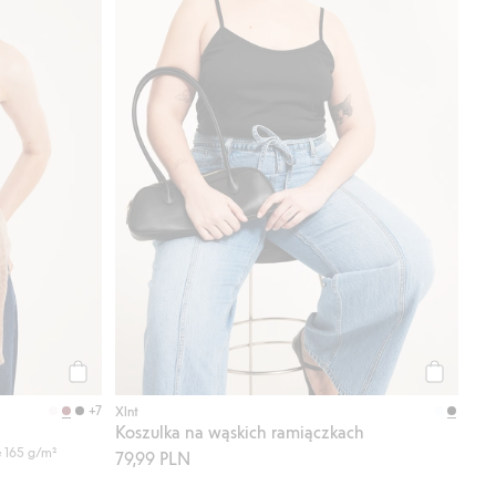
Kup
Kup
+7
Xlnt
Koszulka na wąskich ramiączkach
e 165 g/m²
79,99 PLN