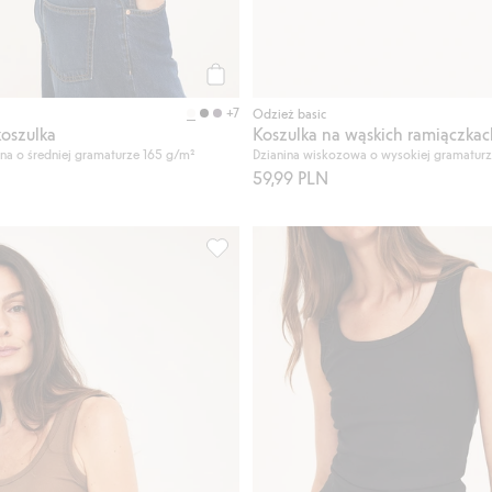
Kup
+7
Odzież basic
oszulka
Koszulka na wąskich ramiączkac
na o średniej gramaturze 165 g/m²
Dzianina wiskozowa o wysokiej gramatur
59,99 PLN
, Dodaj do listy ulubione
Prążkowana koszulka, Dodaj do listy u