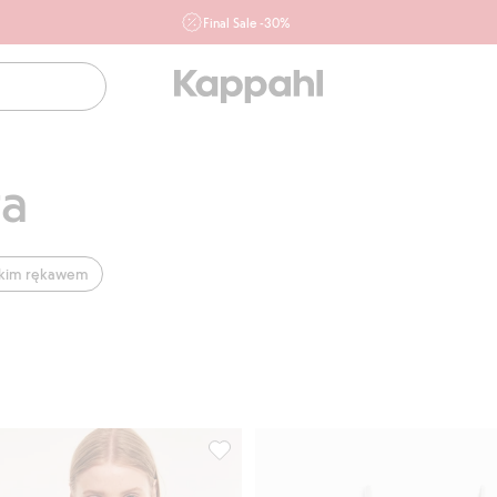
Final Sale -30%
Ważne przy zakupie min. 2 sztuk produktów włączonych w
ofertę, również z działu outlet do 10.8 w sklepach Kappahl i
Newbie oraz na kappahl.com. Ofert nie łączymy
Kobieta
Mężczyzna
Dziecko
Niemowlę
Newbie
ta
tkim rękawem
bawełnianego, Dodaj do listy ulubione
Koszulka z trykotu bawełnianego, Doda