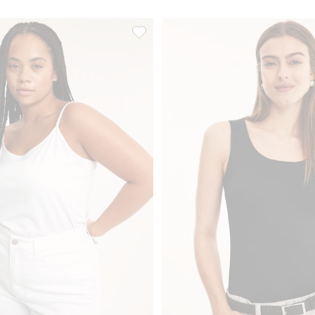
bawełnianego, Dodaj do listy ulubione
Koszulka na wąskich ramiączkach, Doda