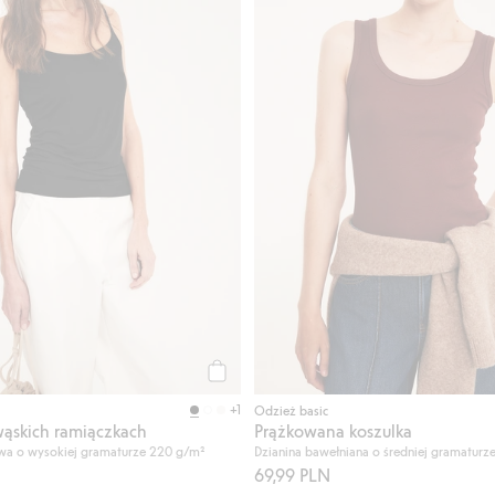
Kup
+1
Odzież basic
wąskich ramiączkach
Prążkowana koszulka
wa o wysokiej gramaturze 220 g/m²
Dzianina bawełniana o średniej gramaturz
69,99 PLN