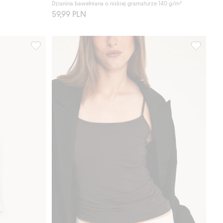
Dzianina bawełniana o niskiej gramaturze 140 g/m²
59,99 PLN
lubione
Koszulka na wąskich ramiączkach, Dodaj do listy ulubione
Koszulka 