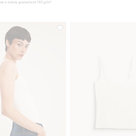
na o niskiej gramaturze 140 g/m²
, Dodaj do listy ulubione
Prążkowana koszulka, Dodaj do listy u