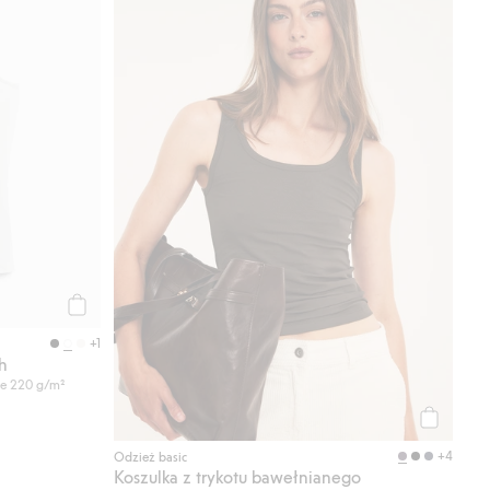
Kup
+1
h
ze 220 g/m²
Kup
+4
Odzież basic
Koszulka z trykotu bawełnianego