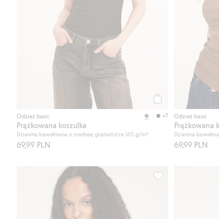
Kup
+7
Odzież basic
Odzież basic
Prążkowana koszulka
Prążkowana k
Dzianina bawełniana o średniej gramaturze 165 g/m²
Dzianina bawełnia
69,99 PLN
69,99 PLN
Koszulka z trykotu 