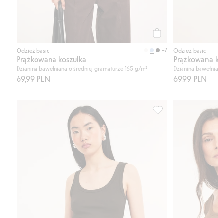
Kup
+7
Odzież basic
Odzież basic
Prążkowana koszulka
Prążkowana k
Dzianina bawełniana o średniej gramaturze 165 g/m²
Dzianina bawełnia
69,99 PLN
69,99 PLN
Prążkowana koszulka