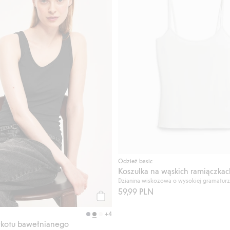
Odzież basic
Koszulka na wąskich ramiączkac
Dzianina wiskozowa o wysokiej gramatur
59,99 PLN
Kup
+4
rykotu bawełnianego