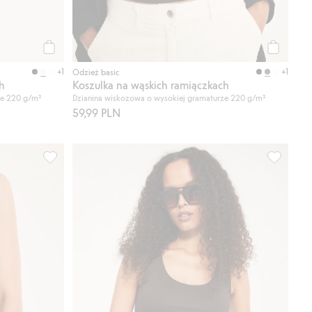
Kup
Kup
+1
+1
Odzież basic
h
Koszulka na wąskich ramiączkach
ze 220 g/m²
Dzianina wiskozowa o wysokiej gramaturze 220 g/m²
59,99 PLN
lubione
Prążkowana koszulka, Dodaj do listy ulubione
Obcisła k