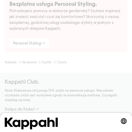
Bezpłatna usługa Personal Styling.
Potrzebujesz pomocy w doborze garderoby? Szukasz inspiracji
jak znaleźć swój styl i czuć się komfortowo? Skorzystaj z naszej
bezpłatnej, godzinnej usługi osobistego stylisty w jednym z
wybranych sklepów Kappahl.
Personal Styling
Kobieta
Akcesoria
Szaliki
Chusty
Kappahl Club.
Nowi Klubowicze otrzymują 15% zniżki na pierwsze zakupy. Warunkiem
uzyskania zniżki jest wyrażenie zgody na komunikację mailową. Szczegóły
znajdują się tutaj.
Dołącz do Klubu!