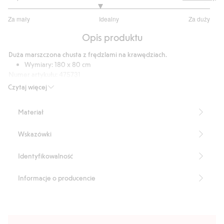
2.818181818181818
Za mały
Idealny
Za duży
na
Na
5
Opis produktu
podstawie
22
Duża marszczona chusta z frędzlami na krawędziach.
głosów
Wymiary: 180 x 80 cm
Numer artykułu
:
475731
Recycled Polyester
Czytaj więcej
Materiał
Wskazówki
Identyfikowalność
Informacje o producencie