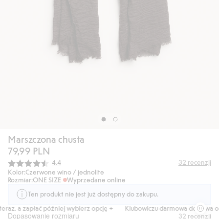
Marszczona chusta
79,99 PLN
Średnia ocena:
32
recenzji
4.4
Kolor:
Czerwone wino / jednolite
Rozmiar:
ONE SIZE
Wyprzedane online
Ten produkt nie jest już dostępny do zakupu.
raz, a zapłać później wybierz opcję +
Klubowiczu darmowa dostawa od 
Dopasowanie rozmiaru
32
recenzji