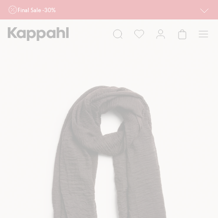
Final Sale -30%
Ważne przy zakupie min. 2 sztuk produktów włączonych w ofertę, również z
działu outlet do 10.8 w sklepach Kappahl i Newbie oraz na kappahl.com. Ofert
nie łączymy
Kobieta
Mężczyzna
Dziecko
Niemowlę
Newbie