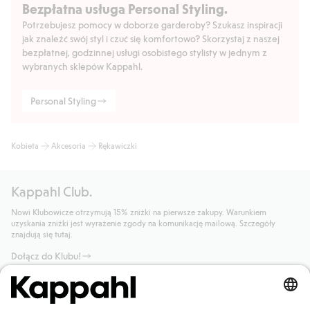
Bezpłatna usługa Personal Styling.
Potrzebujesz pomocy w doborze garderoby? Szukasz inspiracji
jak znaleźć swój styl i czuć się komfortowo? Skorzystaj z naszej
bezpłatnej, godzinnej usługi osobistego stylisty w jednym z
wybranych sklepów Kappahl.
Personal Styling
Kobieta
Akcesoria
Rękawiczki
Kappahl Club.
Nowi Klubowicze otrzymują 15% zniżki na pierwsze zakupy. Warunkiem
uzyskania zniżki jest wyrażenie zgody na komunikację mailową. Szczegóły
znajdują się tutaj.
Dołącz do Klubu!