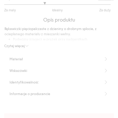
2.5
Za mały
Idealny
Za duży
na
Na
5
Opis produktu
podstawie
4
Rękawiczki pięciopalczaste z dzianiny o drobnym splocie, z
głosów
ocieplanego materiału z mieszanki wełny.
Podwójny ściągacz w prążek przy nadgarstkach
Produkt zawiera 88% certyfikowanej wełny.
Czytaj więcej
Numer artykułu
:
464024
Materiał
Wskazówki
Identyfikowalność
Informacje o producencie