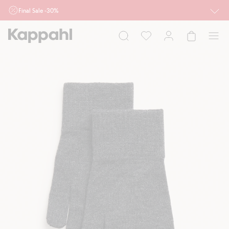
Final Sale -30%
Ważne przy zakupie min. 2 sztuk produktów włączonych w ofertę, również z
działu outlet do 10.8 w sklepach Kappahl i Newbie oraz na kappahl.com. Ofert
nie łączymy
Kobieta
Mężczyzna
Dziecko
Niemowlę
Newbie