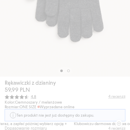
Rękawiczki z dzianiny
59,99 PLN
Średnia ocena:
4
recenzji
4.8
Kolor:
Ciemnoszary / melanżowe
Rozmiar:
ONE SIZE
Wyprzedane online
Ten produkt nie jest już dostępny do zakupu.
raz, a zapłać później wybierz opcję +
Klubowiczu darmowa dostawa od 
Dopasowanie rozmiaru
4
recenzji