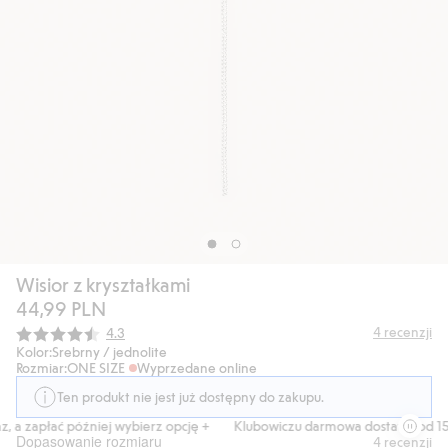
Wisior z kryształkami
44,99 PLN
Średnia ocena:
4
recenzji
4.3
Kolor:
Srebrny / jednolite
Rozmiar:
ONE SIZE
Wyprzedane online
Ten produkt nie jest już dostępny do zakupu.
, a zapłać później wybierz opcję +
Klubowiczu darmowa dostawa od 150
Dopasowanie rozmiaru
4
recenzji