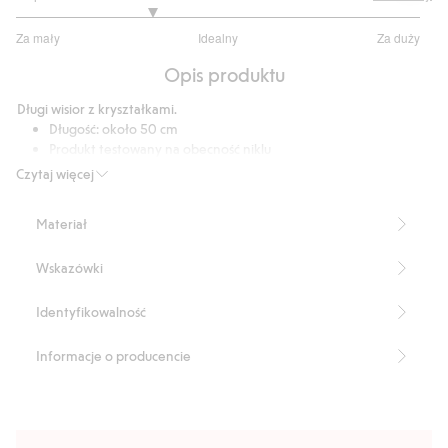
2.333333333333333
Za mały
Idealny
Za duży
na
Na
5
Opis produktu
podstawie
3
Długi wisior z kryształkami.
głosów
Długość: około 50 cm
Produkt testowany na obecność niklu
Numer artykułu
:
526830
Czytaj więcej
Recycled Metal
Materiał
Wskazówki
Identyfikowalność
Informacje o producencie