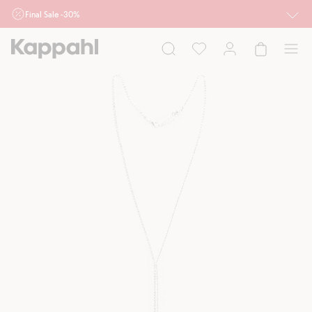
Final Sale -30%
Ważne przy zakupie min. 2 sztuk produktów włączonych w ofertę, również z
działu outlet do 10.8 w sklepach Kappahl i Newbie oraz na kappahl.com. Ofert
nie łączymy
Kobieta
Mężczyzna
Dziecko
Niemowlę
Newbie