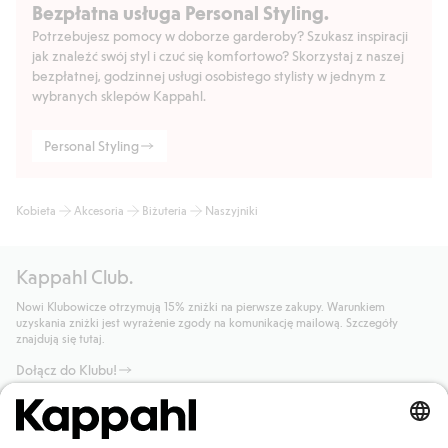
Bezpłatna usługa Personal Styling.
Potrzebujesz pomocy w doborze garderoby? Szukasz inspiracji
jak znaleźć swój styl i czuć się komfortowo? Skorzystaj z naszej
bezpłatnej, godzinnej usługi osobistego stylisty w jednym z
wybranych sklepów Kappahl.
Personal Styling
Kobieta
Akcesoria
Biżuteria
Naszyjniki
Kappahl Club.
Nowi Klubowicze otrzymują 15% zniżki na pierwsze zakupy. Warunkiem
uzyskania zniżki jest wyrażenie zgody na komunikację mailową. Szczegóły
znajdują się tutaj.
Dołącz do Klubu!