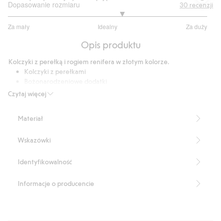
Dopasowanie rozmiaru
30
recenzji
3.285714285714286
Za mały
Idealny
Za duży
na
Na
5
Opis produktu
podstawie
21
Kolczyki z perełką i rogiem renifera w złotym kolorze.
głosów
Kolczyki z perełkami
Bożonarodzeniowe dodatki
Długość: 2 cm
Czytaj więcej
Produkt testowany na obecność niklu
Numer artykułu
:
527796
Materiał
Recycled Metal
Wskazówki
Identyfikowalność
Informacje o producencie