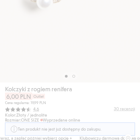
Kolczyki z rogiem renifera
6,00 PLN
Outlet
Cena regularna: 19,99 PLN
Średnia ocena:
30
recenzji
4.6
Kolor:
Złoty / jednolite
Rozmiar:
ONE SIZE
Wyprzedane online
Ten produkt nie jest już dostępny do zakupu.
raz, a zapłać później wybierz opcję +
Klubowiczu darmowa dostawa od 