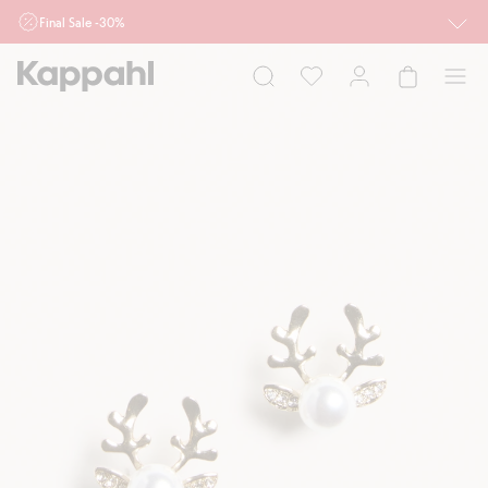
Final Sale -30%
Ważne przy zakupie min. 2 sztuk produktów włączonych w ofertę, również z
działu outlet do 10.8 w sklepach Kappahl i Newbie oraz na kappahl.com. Ofert
nie łączymy
Kobieta
Mężczyzna
Dziecko
Niemowlę
Newbie