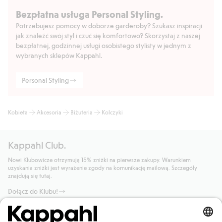
Bezpłatna usługa Personal Styling.
Potrzebujesz pomocy w doborze garderoby? Szukasz inspiracji
jak znaleźć swój styl i czuć się komfortowo? Skorzystaj z naszej
bezpłatnej, godzinnej usługi osobistego stylisty w jednym z
wybranych sklepów Kappahl.
Personal Styling
Kobieta
Akcesoria
Biżuteria
Kolczyki
Kappahl Club.
Nowi Klubowicze otrzymują 15% zniżki na pierwsze zakupy. Warunkiem
uzyskania zniżki jest wyrażenie zgody na komunikację mailową. Szczegóły
znajdują się tutaj.
Dołącz do Klubu!