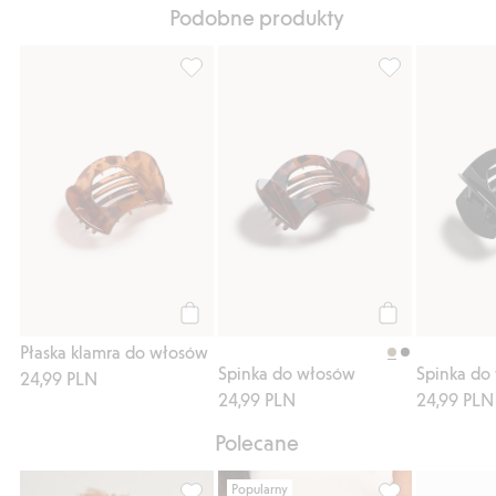
Podobne produkty
Płaska klamra do włosów, Dodaj do listy u
Spinka do włosó
Kup
Kup
Płaska klamra do włosów
Spinka do włosów
Spinka do
24,99 PLN
24,99 PLN
24,99 PLN
Polecane
Popularny