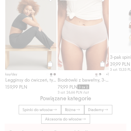
Legginsy do ćwiczeń, typu bootcut, Dodaj 
Biodrówki z baw
3-pak spi
39,99 PLN
Kup
Kup
3 szt.
13,33 P
+1
kay/day
Legginsy do ćwiczeń, typu bootcut
Biodrówki z bawełny, 3-pak
159,99 PLN
79,99 PLN
3 za 2
3 szt.
26,66 PLN
/szt
Powiązane kategorie
Spinki do włosów
Różne
Diademy
Akcesoria do włosów