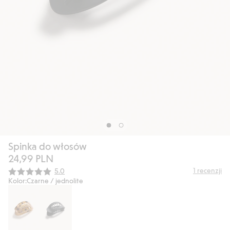
Spinka do włosów
24,99 PLN
Średnia ocena:
1
recenzji
5.0
Kolor:
Czarne / jednolite