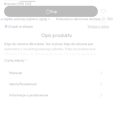
Rozmiar:
ONE SIZE
Kup
Spinka 
 zapłać później wybierz opcję +
Klubowiczu darmowa dostawa od 150 zł
Znajdź w sklepie
Wybierz sklep
Opis produktu
Klips do włosów dla kobiet. Ten stylowy klips do włosów jest
wykonany z recyklingowanego plastiku. Klips ma praktyczne
otwarcie z boku, co ułatwia jego użycie. Użyj go do uzyskania
swobodnego wyglądu lub do stylizacji bardziej eleganckiej fryzury.
Czytaj więcej
Inteligentny detal w twojej kolekcji akcesoriów do włosów!
Boczne otwarcie do chwytu
Materiał
Numer artykułu
:
922161
Recycled plastic
Identyfikowalność
Informacje o producencie