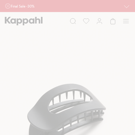
Final Sale -30%
Ważne przy zakupie min. 2 sztuk produktów włączonych w ofertę, również z
działu outlet do 10.8 w sklepach Kappahl i Newbie oraz na kappahl.com. Ofert
nie łączymy
Kobieta
Mężczyzna
Dziecko
Niemowlę
Newbie