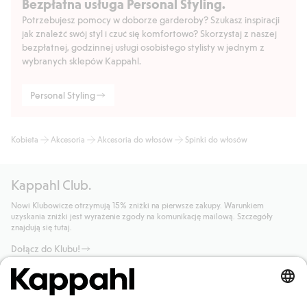
Bezpłatna usługa Personal Styling.
Potrzebujesz pomocy w doborze garderoby? Szukasz inspiracji
jak znaleźć swój styl i czuć się komfortowo? Skorzystaj z naszej
bezpłatnej, godzinnej usługi osobistego stylisty w jednym z
wybranych sklepów Kappahl.
Personal Styling
Kobieta
Akcesoria
Akcesoria do włosów
Spinki do włosów
Kappahl Club.
Nowi Klubowicze otrzymują 15% zniżki na pierwsze zakupy. Warunkiem
uzyskania zniżki jest wyrażenie zgody na komunikację mailową. Szczegóły
znajdują się tutaj.
Dołącz do Klubu!