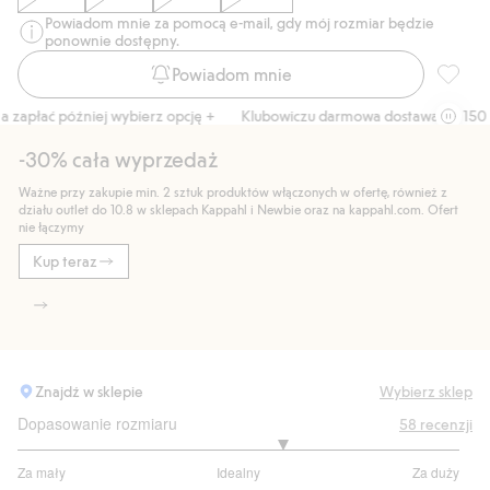
Powiadom mnie za pomocą e-mail, gdy mój rozmiar będzie
ponownie dostępny.
Powiadom mnie
T-shirt
zapłać później wybierz opcję +
Klubowiczu darmowa dostawa od 150 zł
-30% cała wyprzedaż
Ważne przy zakupie min. 2 sztuk produktów włączonych w ofertę, również z
działu outlet do 10.8 w sklepach Kappahl i Newbie oraz na kappahl.com. Ofert
nie łączymy
Kup teraz
Znajdź w sklepie
Wybierz sklep
Dopasowanie rozmiaru
58
recenzji
3.4
Za mały
Idealny
Za duży
na