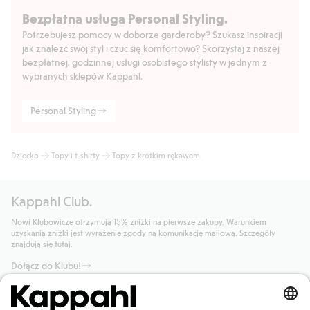
Bezpłatna usługa Personal Styling.
Potrzebujesz pomocy w doborze garderoby? Szukasz inspiracji
jak znaleźć swój styl i czuć się komfortowo? Skorzystaj z naszej
bezpłatnej, godzinnej usługi osobistego stylisty w jednym z
wybranych sklepów Kappahl.
Personal Styling
Dziecko
Topy i t-shirty
Topy z krótkim rękawem
Kappahl Club.
Nowi Klubowicze otrzymują 15% zniżki na pierwsze zakupy. Warunkiem
uzyskania zniżki jest wyrażenie zgody na komunikację mailową. Szczegóły
znajdują się tutaj.
Dołącz do Klubu!