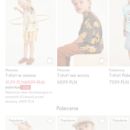
T-shirt w owoce, Dodaj do listy ulubione
T-shirt we wzory
Kup
Kup
Minories
Minories
Pokémony
T-shirt w owoce
T-shirt we wzory
T-shirt Po
41,99 PLN
69,99 PLN
69,99 PLN
79,99 PLN
69,99 PLN
-30%
Najniższa cena obowiązująca w
ostatnich 30 dniach przed
obniżką: 69,99 PLN
Polecane
Popularny
Popularny
Popularny
T-shirt w owoce, Dodaj do listy ulubione
Komplet w paski