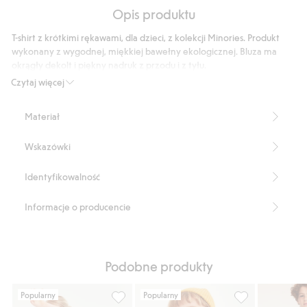
Na
5
Opis produktu
podstawie
45
T-shirt z krótkimi rękawami, dla dzieci, z kolekcji Minories. Produkt
głosów
wykonany z wygodnej, miękkiej bawełny ekologicznej. Bluza ma
okrągły dekolt i piękny nadruk z przodu i z tyłu.
Produkt zawiera 100% bawełny ekologicznej.
Czytaj więcej
Numer artykułu
:
910679
Organic cotton- GOTS
Materiał
Wskazówki
Identyfikowalność
Informacje o producencie
Podobne produkty
Popularny
Popularny