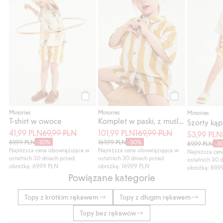
Kup
Kup
Minories
Minories
Minories
T-shirt w owoce
Komplet w paski, z muślinu
41,99 PLN
69,99 PLN
101,99 PLN
169,99 PLN
53,99 PLN
69,99 PLN
-30%
169,99 PLN
-30%
89,99 PLN
-3
Najniższa cena obowiązująca w
Najniższa cena obowiązująca w
Najniższa ce
ostatnich 30 dniach przed
ostatnich 30 dniach przed
ostatnich 30 
obniżką: 69,99 PLN
obniżką: 169,99 PLN
obniżką: 89,9
Powiązane kategorie
Topy z krótkim rękawem
Topy z długim rękawem
Topy bez rękawów