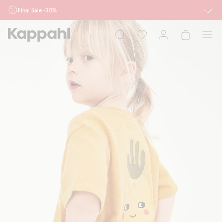
Final Sale -30%
Ważne przy zakupie min. 2 sztuk produktów włączonych w ofertę, również z
działu outlet do 10.8 w sklepach Kappahl i Newbie oraz na kappahl.com. Ofert
nie łączymy
Kobieta
Mężczyzna
Dziecko
Niemowlę
Newbie