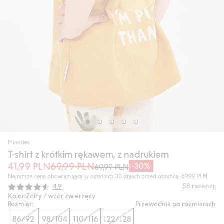
Minories
T-shirt z krótkim rękawem, z nadrukiem
41,99 PLN
69,99 PLN
-30%
69,99 PLN
Najniższa cena obowiązująca w ostatnich 30 dniach przed obniżką: 69,99 PLN
Średnia ocena:
58
recenzji
4.9
Kolor:
Żółty / wzór zwierzęcy
Rozmiar:
Przewodnik po rozmiarach
86/92
98/104
110/116
122/128