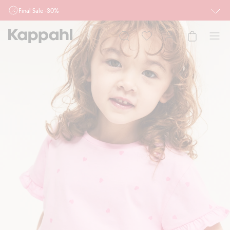
Final Sale -30%
Ważne przy zakupie min. 2 sztuk produktów włączonych w ofertę, również z
działu outlet do 10.8 w sklepach Kappahl i Newbie oraz na kappahl.com. Ofert
nie łączymy
Kobieta
Mężczyzna
Dziecko
Niemowlę
Newbie