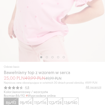
Odzież basic
Bawełniany top z wzorem w serca
25,00 PLN
49,99 PLN
49,99 PLN
Najniższa cena obowiązująca w ostatnich 30 dniach przed obniżką: 49,99 PLN
Średnia ocena:
48
recenzji
4.8
Kolor:
Jasnoróżowy / wzorzyste
Rozmiar:
86/92
Wyprzedane online
86/92
98/104
110/116
122/128
134/140