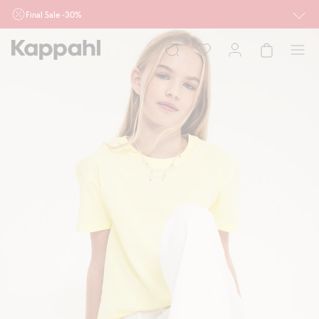
Final Sale -30%
Ważne przy zakupie min. 2 sztuk produktów włączonych w ofertę, również z
działu outlet do 10.8 w sklepach Kappahl i Newbie oraz na kappahl.com. Ofert
nie łączymy
Kobieta
Mężczyzna
Dziecko
Niemowlę
Newbie