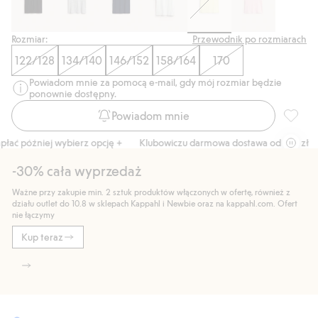
Rozmiar:
Przewodnik po rozmiarach
122/128
134/140
146/152
158/164
170
Powiadom mnie za pomocą e-mail, gdy mój rozmiar będzie
ponownie dostępny.
Powiadom mnie
T-shirt,
ać później wybierz opcję +
Klubowiczu darmowa dostawa od 150 zł
K
-30% cała wyprzedaż
Ważne przy zakupie min. 2 sztuk produktów włączonych w ofertę, również z
działu outlet do 10.8 w sklepach Kappahl i Newbie oraz na kappahl.com. Ofert
nie łączymy
Kup teraz