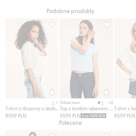
Podobne produkty
T-shirt z dzianiny o drobnym splocie, Doda
Top z krótkim r
Kup
Kup
+3
Odzież basic
T-shirt z dzianiny o drobnym splocie
Top z krótkim rękawem, z dzianiny bawełnianej
89,99 PLN
59,99 PLN
89,99 PLN
2 za 79,99 PLN
Polecane