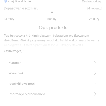
Znajdź w sklepie
Wybierz sklep
Dopasowanie rozmiaru
74
recenzji
3
Za mały
Idealny
Za duży
na
Na
5
Opis produktu
podstawie
53
Top basicowy z krótkimi rękawami i okrągłym prążkowanym
głosów
dekoltem. Miękki, przyjemny w dotyku t-shirt wykonany z bawełny
ekologicznej. T-shirt o prostym fasonie. Okrągły dekolt z
prążkowanym ściągaczem. Góra, która sprawdzi się w szafie każdego
Czytaj więcej
dziecka i nada się do noszenia przez cały rok.
Prosty fason
Materiał
Produkt zawiera 100% bawełny pochodzącej z uprawy w
okresie konwersji.
Wskazówki
Numer artykułu
:
825810
Organic cotton In-conversion- GOTS
Identyfikowalność
Informacje o producencie