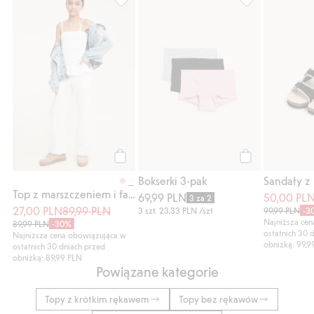
Top z marszczeniem i falbaną, Dodaj do li
Bokserki 3-pak, 
Kup
Kup
Bokserki 3-pak
Top z marszczeniem i falbaną
69,99 PLN
50,00 PL
3 za 2
27,00 PLN
89,99 PLN
3 szt.
23,33 PLN
/szt
99,99 PLN
-3
Najniższa ce
89,99 PLN
-30%
ostatnich 30 
Najniższa cena obowiązująca w
obniżką: 99,9
ostatnich 30 dniach przed
obniżką: 89,99 PLN
Powiązane kategorie
Topy z krótkim rękawem
Topy bez rękawów