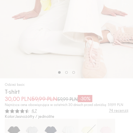
Odzież basic
T-shirt
30,00 PLN
59,99 PLN
-30%
59,99 PLN
Najniższa cena obowiązująca w ostatnich 30 dniach przed obniżką: 59,99 PLN
Średnia ocena:
74
recenzji
4.7
Kolor:
Jasnożółty / jednolite