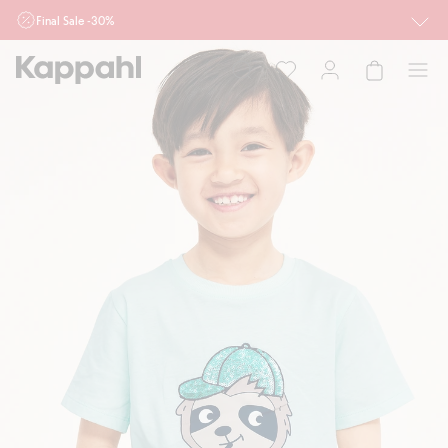
Final Sale -30%
Ważne przy zakupie min. 2 sztuk produktów włączonych w ofertę, również z
działu outlet do 10.8 w sklepach Kappahl i Newbie oraz na kappahl.com. Ofert
nie łączymy
Kobieta
Mężczyzna
Dziecko
Niemowlę
Newbie