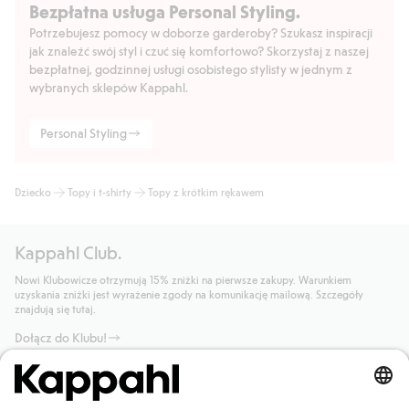
Bezpłatna usługa Personal Styling.
Potrzebujesz pomocy w doborze garderoby? Szukasz inspiracji
jak znaleźć swój styl i czuć się komfortowo? Skorzystaj z naszej
bezpłatnej, godzinnej usługi osobistego stylisty w jednym z
wybranych sklepów Kappahl.
Personal Styling
Dziecko
Topy i t-shirty
Topy z krótkim rękawem
Kappahl Club.
Nowi Klubowicze otrzymują 15% zniżki na pierwsze zakupy. Warunkiem
uzyskania zniżki jest wyrażenie zgody na komunikację mailową. Szczegóły
znajdują się tutaj.
Dołącz do Klubu!