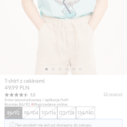
T-shirt z cekinami
49,99 PLN
Średnia ocena:
25
recenzji
4.8
Kolor:
Jasnoturkusowy / aplikacja/haft
Rozmiar:
86/92
Wyprzedane online
86/92
98/104
110/116
122/128
134/140
Ten produkt nie jest już dostępny do zakupu.