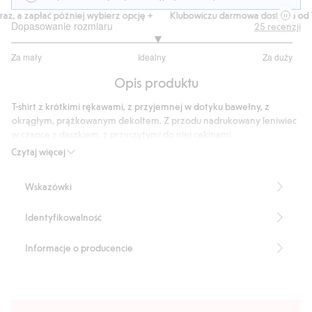
z, a zapłać później wybierz opcję +
Klubowiczu darmowa dostawa od 15
Dopasowanie rozmiaru
25
recenzji
3.08
Za mały
Idealny
Za duży
na
Na
5
Opis produktu
podstawie
25
T-shirt z krótkimi rękawami, z przyjemnej w dotyku bawełny, z
głosów
okrągłym, prążkowanym dekoltem. Z przodu nadrukowany leniwiec
w czapce z daszkiem, z przyszytymi do niej cekinami.
Numer artykułu
:
462366
Czytaj więcej
Wskazówki
Identyfikowalność
Informacje o producencie