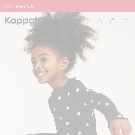
Final Sale -30%
Ważne przy zakupie min. 2 sztuk produktów włączonych w ofertę, również z
działu outlet do 10.8 w sklepach Kappahl i Newbie oraz na kappahl.com. Ofert
nie łączymy
Kobieta
Mężczyzna
Dziecko
Niemowlę
Newbie