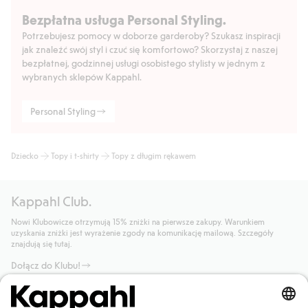
Bezpłatna usługa Personal Styling.
Potrzebujesz pomocy w doborze garderoby? Szukasz inspiracji
jak znaleźć swój styl i czuć się komfortowo? Skorzystaj z naszej
bezpłatnej, godzinnej usługi osobistego stylisty w jednym z
wybranych sklepów Kappahl.
Personal Styling
Dziecko
Topy i t-shirty
Topy z długim rękawem
Kappahl Club.
Nowi Klubowicze otrzymują 15% zniżki na pierwsze zakupy. Warunkiem
uzyskania zniżki jest wyrażenie zgody na komunikację mailową. Szczegóły
znajdują się tutaj.
Dołącz do Klubu!