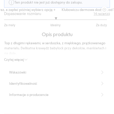
Ten produkt nie jest już dostępny do zakupu.
z, a zapłać później wybierz opcję +
Klubowiczu darmowa dostawa od 15
Dopasowanie rozmiaru
14
recenzji
3
Za mały
Idealny
Za duży
na
Na
5
Opis produktu
podstawie
13
Top z długimi rękawami, w serduszka, z miękkiego, prążkowanego
głosów
materiału. Delikatna krawędź babylock przy dekolcie, mankietach i
na dole.
Numer artykułu
:
827493
Czytaj więcej
Wskazówki
Identyfikowalność
Informacje o producencie