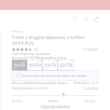
Minories
T-shirt z długimi rękawami, z haftem
69,99 PLN
Średnia ocena:
17
recenzji
4.7
Kolor:
Brązowy / jednolite
Rozmiar:
86/92
Wyprzedane online
86/92
98/104
110/116
122/128
Ten produkt nie jest już dostępny do zakupu.
p teraz, a zapłać później wybierz opcję +
Klubowiczu darmowa dostawa 
Dopasowanie rozmiaru
17
recenzji
3.5
Za mały
Idealny
Za duży
na
Na
Opis produktu
5