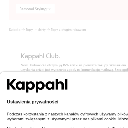
Personal Styling
Dziecko
Topy i t-shirty
Topy z długim rękawem
Kappahl Club.
Nowi Klubowicze otrzymują 15% zniżki na pierwsze zakupy. Warunkiem
uzyskania zniżki jest wyrażenie zgody na komunikację mailową. Szczegó
znajdują się tutaj.
Dołącz do Klubu!