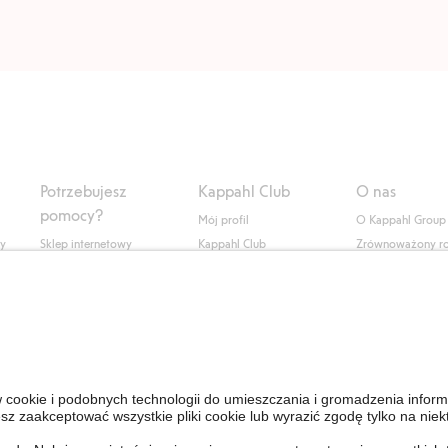
Potrzebujesz
Kappahl Club
O nas
pomocy?
Mój profil
O Kappahl Group
ły
Sklep internetowy
Kappahl Club
Zrównoważony r
Częste pytania
Warunki członkostwa
Praca u nas
Twoje zamówienie
Prasa i aktualnośc
Skontaktuj się z nami
Dostępność cyfro
Znajdź sklep
Sprawdź saldo karty
upominkowej
Personal Styling
Odstąp od umowy