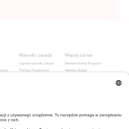
Warunki i zasady
Więcej od nas
Ogólne warunki zakupu
Newbie United Kingdom
ozwój
Polityka Prywatności
Newbie Global
Polityka plików cookie
Affiliate
i
Warunki #YesKappahl
#YesNewbie
wa