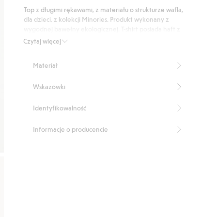
podstawie
Top z długimi rękawami, z materiału o strukturze wafla,
12
dla dzieci, z kolekcji Minories. Produkt wykonany z
głosów
wygodnej bawełny ekologicznej. T-shirt posiada haft z
przodu na piersi.
Czytaj więcej
Produkt zawiera 100% bawełny ekologicznej.
Numer artykułu
:
518399
Materiał
Organic cotton- GOTS
Wskazówki
Identyfikowalność
Informacje o producencie