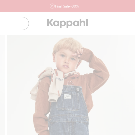
Final Sale -30%
Ważne przy zakupie min. 2 sztuk produktów włączonych w
ofertę, również z działu outlet do 10.8 w sklepach Kappahl i
Newbie oraz na kappahl.com. Ofert nie łączymy
Kobieta
Mężczyzna
Dziecko
Niemowlę
Newbie
Klubowiczu darmowa dostawa od 150 zł
Ku