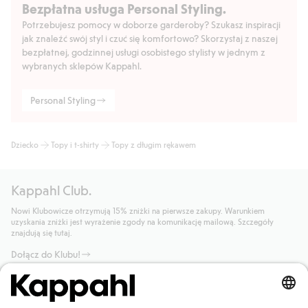
Bezpłatna usługa Personal Styling.
Potrzebujesz pomocy w doborze garderoby? Szukasz inspiracji
jak znaleźć swój styl i czuć się komfortowo? Skorzystaj z naszej
bezpłatnej, godzinnej usługi osobistego stylisty w jednym z
wybranych sklepów Kappahl.
Personal Styling
Dziecko
Topy i t-shirty
Topy z długim rękawem
Kappahl Club.
Nowi Klubowicze otrzymują 15% zniżki na pierwsze zakupy. Warunkiem
uzyskania zniżki jest wyrażenie zgody na komunikację mailową. Szczegóły
znajdują się tutaj.
Dołącz do Klubu!