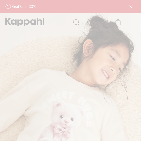
Final Sale -30%
Ważne przy zakupie min. 2 sztuk produktów włączonych w ofertę, również z
działu outlet do 10.8 w sklepach Kappahl i Newbie oraz na kappahl.com. Ofert
nie łączymy
Kobieta
Mężczyzna
Dziecko
Niemowlę
Newbie