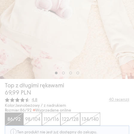
Top z długimi rękawami
69,99 PLN
Średnia ocena:
40
recenzji
4.8
Kolor:
Jasnobeżowy / z nadrukiem
Rozmiar:
86/92
Wyprzedane online
86/92
98/104
110/116
122/128
134/140
Ten produkt nie jest już dostępny do zakupu.