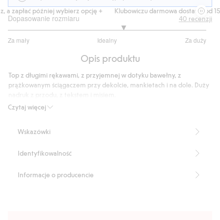
a zapłać później wybierz opcję +
Klubowiczu darmowa dostawa od 150 
Dopasowanie rozmiaru
40
recenzji
3.32258064516129
Za mały
Idealny
Za duży
na
Na
5
Opis produktu
podstawie
31
Top z długimi rękawami, z przyjemnej w dotyku bawełny, z
głosów
prążkowanym ściągaczem przy dekolcie, mankietach i na dole. Duży
nadruk z przodu, z tekstem i misiem.
Numer artykułu
:
511899
Czytaj więcej
Wskazówki
Identyfikowalność
Informacje o producencie