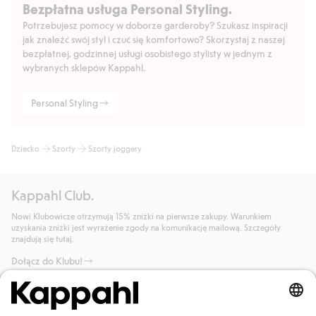
Bezpłatna usługa Personal Styling.
Potrzebujesz pomocy w doborze garderoby? Szukasz inspiracji
jak znaleźć swój styl i czuć się komfortowo? Skorzystaj z naszej
bezpłatnej, godzinnej usługi osobistego stylisty w jednym z
wybranych sklepów Kappahl.
Personal Styling
Dziecko
Szorty
Szorty joggery
Kappahl Club.
Nowi Klubowicze otrzymują 15% zniżki na pierwsze zakupy. Warunkiem
uzyskania zniżki jest wyrażenie zgody na komunikację mailową. Szczegóły
znajdują się tutaj.
Dołącz do Klubu!