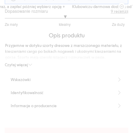
z, a zapłać później wybierz opcję +
Klubowiczu darmowa dostawa od 15
Dopasowanie rozmiaru
9
recenzji
3
Za mały
Idealny
Za duży
na
Na
5
Opis produktu
podstawie
8
Przyjemne w dotyku szorty dresowe z marszczonego materiału, z
głosów
kieszeniami cargo po bokach nogawek i ukośnymi kieszeniami na
górze. Szorty mają szeroki ściągacz i sznureczek w pasie.
Numer artykułu
:
449009
Czytaj więcej
Wskazówki
Identyfikowalność
Informacje o producencie