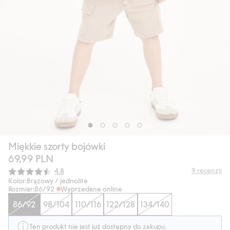
Miękkie szorty bojówki
69,99 PLN
Średnia ocena:
9
recenzji
4.8
Kolor:
Brązowy / jednolite
Rozmiar:
86/92
Wyprzedane online
86/92
98/104
110/116
122/128
134/140
Ten produkt nie jest już dostępny do zakupu.