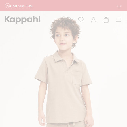
Final Sale -30%
Ważne przy zakupie min. 2 sztuk produktów włączonych w ofertę, również z
działu outlet do 10.8 w sklepach Kappahl i Newbie oraz na kappahl.com. Ofert
nie łączymy
Kobieta
Mężczyzna
Dziecko
Niemowlę
Newbie