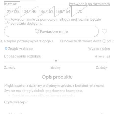
Rozmiar:
Przewodnik po rozmiarach
122/128
134/140
146/152
158/164
170
Powiadom mnie za pomocą e-mail, gdy mój rozmiar będzie
ponownie dostępny.
Powiadom mnie
T-shirt
a zapłać później wybierz opcję +
Klubowiczu darmowa dostawa od 150 
Znajdź w sklepie
Wybierz sklep
Dopasowanie rozmiaru
4
recenzji
3
Za mały
Idealny
Za duży
na
Na
5
Opis produktu
podstawie
4
Miękki sweter z dzianiny o drobnym splocie, z krótkimi rękawami.
głosów
Sweter ma okrągły dekolt i prążkowane krawędzie.
Produkt zawiera 65% poliestru z odzysku.
Numer artykułu
:
839738
Czytaj więcej
Blended Recycled Polyester