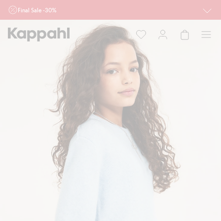
Final Sale -30%
Ważne przy zakupie min. 2 sztuk produktów włączonych w ofertę, również z
działu outlet do 10.8 w sklepach Kappahl i Newbie oraz na kappahl.com. Ofert
nie łączymy
Kobieta
Mężczyzna
Dziecko
Niemowlę
Newbie