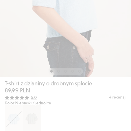
T-shirt z dzianiny o drobnym splocie
89,99 PLN
Średnia ocena:
4
recenzji
5.0
Kolor:
Niebieski / jednolite