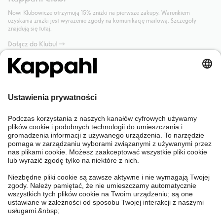
Nowi Klubowicze otrzymują 15% zniżki na pierwsze zakupy. Warunkiem
uzyskania zniżki jest wyrażenie zgody na komunikację mailową. Szczegóły
znajdują się tutaj.
Dołącz do Klubu!
Potrzebujesz pomocy?
Sklep internetowy
Kappahl Club
Częste pytania
Mój profil
O nas
Twoje zamówienie
Kappahl Club
O Kappahl Group
Warunki i zasady