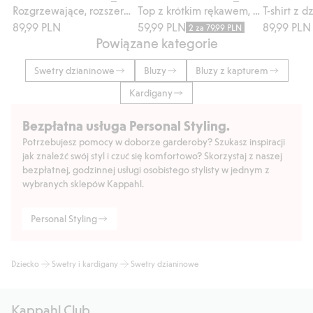
Rozgrzewające, rozszerzane ku dołowi
Top z krótkim rękawem, z dzianiny bawełnianej
T-shirt z d
89,99 PLN
59,99 PLN
89,99 PLN
2 za 79,99 PLN
Powiązane kategorie
Swetry dzianinowe
Bluzy
Bluzy z kapturem
Kardigany
Bezpłatna usługa Personal Styling.
Potrzebujesz pomocy w doborze garderoby? Szukasz inspiracji
jak znaleźć swój styl i czuć się komfortowo? Skorzystaj z naszej
bezpłatnej, godzinnej usługi osobistego stylisty w jednym z
wybranych sklepów Kappahl.
Personal Styling
Dziecko
Swetry i kardigany
Swetry dzianinowe
Kappahl Club.