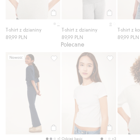
Kup
Kup
T-shirt z dzianiny
T-shirt z dzianiny
89,99 PLN
89,99 PLN
89,99 PLN
Polecane
Nowość
Rozgrzewające, rozszerzane ku dołowi, Dod
Top z krótkim r
Kup
Kup
+1
+3
Odzież basic