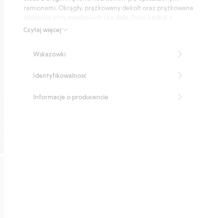
6
ramionami. Okrągły, prążkowany dekolt oraz prążkowane
głosów
ściągacze przy mankietach i na dole. Duży nadruk z
przodu.
Czytaj więcej
Numer artykułu
:
837369
Wskazówki
Identyfikowalność
Informacje o producencie