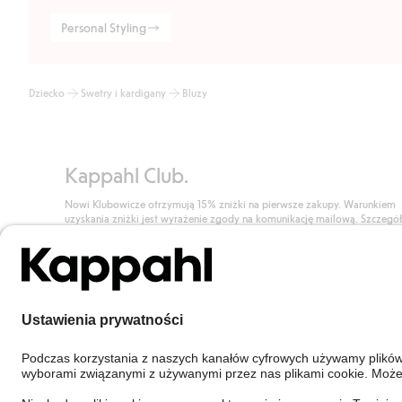
Personal Styling
Dziecko
Swetry i kardigany
Bluzy
Kappahl Club.
Nowi Klubowicze otrzymują 15% zniżki na pierwsze zakupy. Warunkiem
uzyskania zniżki jest wyrażenie zgody na komunikację mailową. Szczegó
znajdują się tutaj.
Dołącz do Klubu!