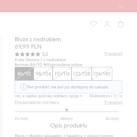
Bluza z nadrukiem
69,99 PLN
Średnia ocena:
9
recenzji
5.0
Kolor:
Zielony / z nadrukiem
Rozmiar:
86/92
Wyprzedane online
86/92
98/104
110/116
122/128
134/140
Ten produkt nie jest już dostępny do zakupu.
 teraz, a zapłać później wybierz opcję +
Klubowiczu darmowa dostawa o
Dopasowanie rozmiaru
9
recenzji
3
Za mały
Idealny
Za duży
na
Na
Opis produktu
5
podstawie
Bluza z długimi rękawami, z bawełny, z opuszczonymi