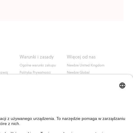
Warunki i zasady
Więcej od nas
Ogólne warunki zakupu
Newbie United Kingdom
ozwój
Polityka Prywatności
Newbie Global
Polityka plików cookie
Affiliate
i
Warunki #YesKappahl
#YesNewbie
wa