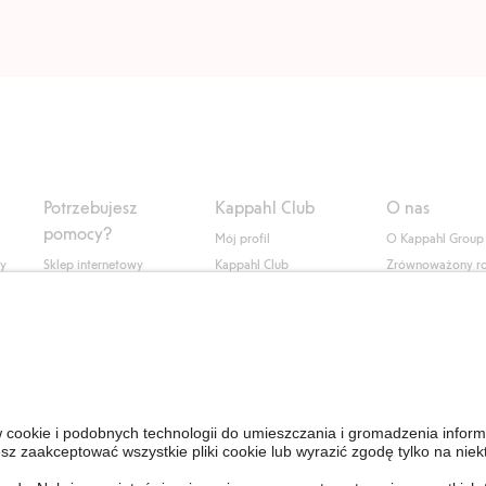
Potrzebujesz
Kappahl Club
O nas
pomocy?
Mój profil
O Kappahl Group
ły
Sklep internetowy
Kappahl Club
Zrównoważony r
Częste pytania
Warunki członkostwa
Praca u nas
Twoje zamówienie
Prasa i aktualnośc
Skontaktuj się z nami
Dostępność cyfro
Znajdź sklep
Sprawdź saldo karty
upominkowej
Personal Styling
Odstąp od umowy