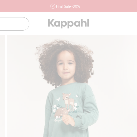
Final Sale -30%
Ważne przy zakupie min. 2 sztuk produktów włączonych w
ofertę, również z działu outlet do 10.8 w sklepach Kappahl i
Newbie oraz na kappahl.com. Ofert nie łączymy
Kobieta
Mężczyzna
Dziecko
Niemowlę
Newbie
Klubowiczu darmowa dostawa od 150 zł
Kup