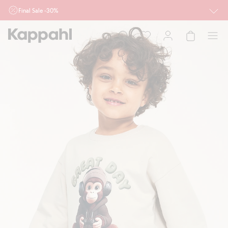
Final Sale -30%
Ważne przy zakupie min. 2 sztuk produktów włączonych w ofertę, również z
działu outlet do 10.8 w sklepach Kappahl i Newbie oraz na kappahl.com. Ofert
nie łączymy
Kobieta
Mężczyzna
Dziecko
Niemowlę
Newbie