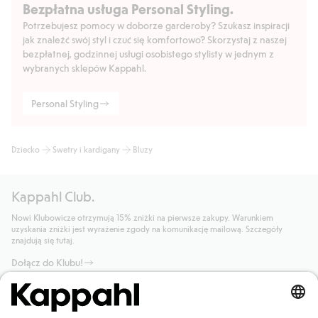
Bezpłatna usługa Personal Styling.
Potrzebujesz pomocy w doborze garderoby? Szukasz inspiracji
jak znaleźć swój styl i czuć się komfortowo? Skorzystaj z naszej
bezpłatnej, godzinnej usługi osobistego stylisty w jednym z
wybranych sklepów Kappahl.
Personal Styling
Dziecko
Swetry i kardigany
Bluzy
Kappahl Club.
Nowi Klubowicze otrzymują 15% zniżki na pierwsze zakupy. Warunkiem
uzyskania zniżki jest wyrażenie zgody na komunikację mailową. Szczegóły
znajdują się tutaj.
Dołącz do Klubu!