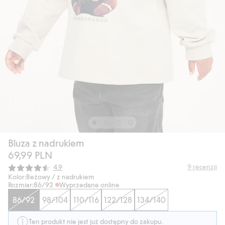
Bluza z nadrukiem
69,99 PLN
Średnia ocena:
9
recenzji
4.9
Kolor:
Beżowy / z nadrukiem
Rozmiar:
86/92
Wyprzedane online
86/92
98/104
110/116
122/128
134/140
Ten produkt nie jest już dostępny do zakupu.