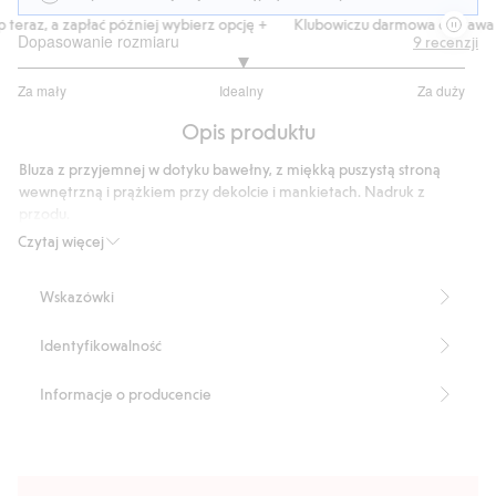
teraz, a zapłać później wybierz opcję +
Klubowiczu darmowa dostawa od
Dopasowanie rozmiaru
9
recenzji
3
Za mały
Idealny
Za duży
na
Na
5
Opis produktu
podstawie
8
Bluza z przyjemnej w dotyku bawełny, z miękką puszystą stroną
głosów
wewnętrzną i prążkiem przy dekolcie i mankietach. Nadruk z
przodu.
Numer artykułu
:
818682
Czytaj więcej
Wskazówki
Identyfikowalność
Informacje o producencie