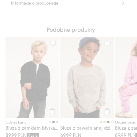
Informacje o producencie
Podobne produkty
Bluza z zamkiem błyskawicznym, Dodaj do 
Bluza z bawełni
Kup
Kup
+1
Odzież basic
Odzież basic
Bluza z zamkiem błyskawicznym
Bluza z bawełnianej dzianiny, z motywem monster trucka z efektem 3D
89,99 PLN
69,99 PLN
89,99 PLN
3 za 2