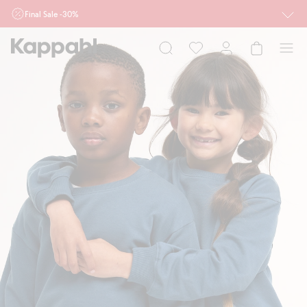
Final Sale -30%
Ważne przy zakupie min. 2 sztuk produktów włączonych w ofertę, również z
działu outlet do 10.8 w sklepach Kappahl i Newbie oraz na kappahl.com. Ofert
nie łączymy
Kobieta
Mężczyzna
Dziecko
Niemowlę
Newbie