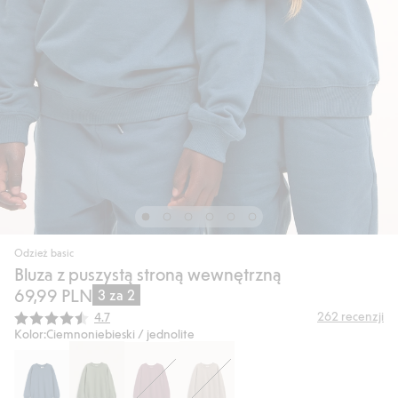
Odzież basic
Bluza z puszystą stroną wewnętrzną
69,99 PLN
3 za 2
Średnia ocena:
262
recenzji
4.7
Kolor:
Ciemnoniebieski / jednolite