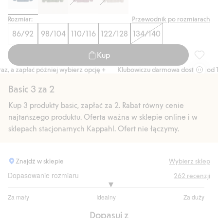
Rozmiar:
Przewodnik po rozmiarach
86/92
98/104
110/116
122/128
134/140
Kup
Bluza z
a zapłać później wybierz opcję +
Klubowiczu darmowa dostawa od 150 z
Basic 3 za 2
Kup 3 produkty basic, zapłać za 2. Rabat równy cenie
najtańszego produktu. Oferta ważna w sklepie online i w
sklepach stacjonarnych Kappahl. Ofert nie łączymy.
Znajdź w sklepie
Wybierz sklep
Dopasowanie rozmiaru
262
recenzji
3.088888888888889
Za mały
Idealny
Za duży
na
Na
5
Dopasuj z
podstawie