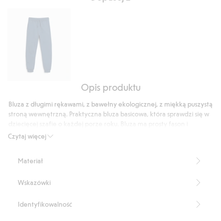
180
głosów
Opis produktu
Spodnie
dresowe
Bluza z długimi rękawami, z bawełny ekologicznej, z miękką puszystą
z
stroną wewnętrzną. Praktyczna bluza basicowa, która sprawdzi się w
puszystą
dziecięcej szafie o każdej porze roku. Bluza ma prosty fason i
stroną
prążkowany ściągacz u dołu. Rękawy i dekolt wykończone
Czytaj więcej
prążkowanym ściągaczem.
wewnętrzną
Prosty fason
Materiał
Produkt zawiera 100% bawełny ekologicznej.
Numer artykułu
:
269076
Wskazówki
Made with organic cotton In-conversion- GOTS
Identyfikowalność