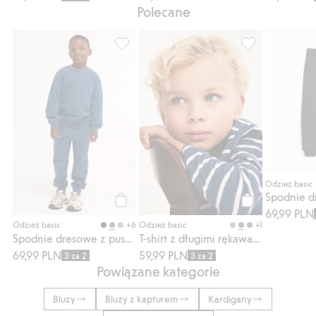
Polecane
Spodnie dresowe z puszystą stroną wewnęt
T-shirt z długim
Odzież basic
69,99 PLN
Kup
Kup
+6
+1
Odzież basic
Odzież basic
Spodnie dresowe z puszystą stroną wewnętrzną
T-shirt z długimi rękawami, w paski
69,99 PLN
59,99 PLN
3 za 2
3 za 2
Powiązane kategorie
Bluzy
Bluzy z kapturem
Kardigany