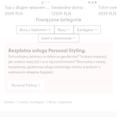
Top z długim rękawem z nadrukiem
Swobodne dżinsy
39,99 PLN
129,99 PLN
49,99 PLN
Powiązane kategorie
Bluzy z kapturem
Bluzy
Kardigany
Swetry dzianinowe
Bezpłatna usługa Personal Styling.
Potrzebujesz pomocy w doborze garderoby? Szukasz inspiracji
jak znaleźć swój styl i czuć się komfortowo? Skorzystaj z naszej
bezpłatnej, godzinnej usługi osobistego stylisty w jednym z
wybranych sklepów Kappahl.
Personal Styling
Dziecko
Swetry i kardigany
Bluzy z kapturem