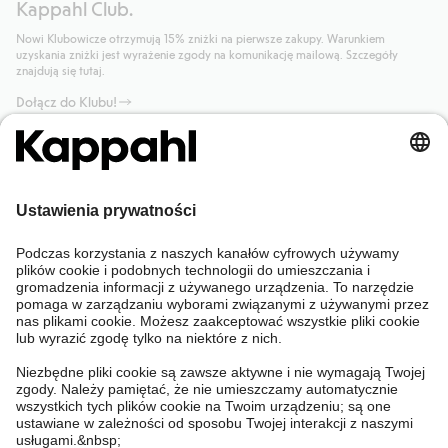
Kappahl Club.
Nowi Klubowicze otrzymują 15% zniżki na pierwsze zakupy. Warunkiem
uzyskania zniżki jest wyrażenie zgody na komunikację mailową. Szczegóły
znajdują się tutaj.
Dołącz do Klubu!
Potrzebujesz pomocy?
Sklep internetowy
Kappahl Club
Częste pytania
Mój profil
O nas
Twoje zamówienie
Kappahl Club
O Kappahl Group