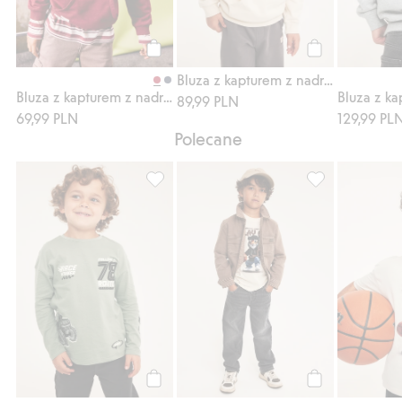
Kup
Kup
Bluza z kapturem z nadrukiem samochodu
Bluza z kapturem z nadrukiem i kieszenią
89,99 PLN
69,99 PLN
129,99 PL
Polecane
Top z długim rękawem z nadrukiem, Dodaj 
Swobodne dżinsy
Kup
Kup