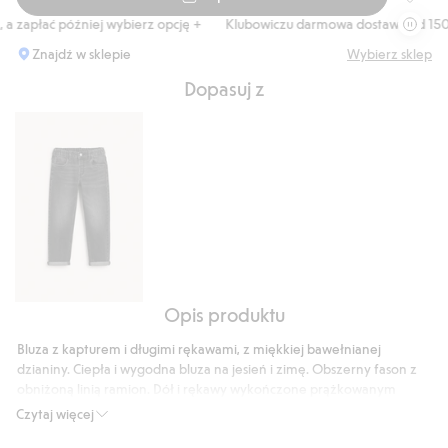
Bluza z
zapłać później wybierz opcję +
Klubowiczu darmowa dostawa od 150 zł
Znajdź w sklepie
Wybierz sklep
Dopasuj z
Opis produktu
Swobodne
dżinsy
Bluza z kapturem i długimi rękawami, z miękkiej bawełnianej
dzianiny. Ciepła i wygodna bluza na jesień i zimę. Obszerny fason z
obniżoną linią ramion. Dół i rękawy wykończone prążkowanym
ściągaczem. Duży nadruk z przodu, ze zwierzęcym motywem i
Czytaj więcej
napisem.