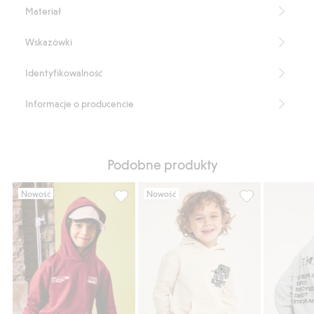
Fason oversize
Materiał
Numer artykułu
:
922435
Wskazówki
Identyfikowalność
Informacje o producencie
Podobne produkty
Nowość
Nowość
Bluza z kapturem z nadrukiem i kieszenią, 
Bluza z kapture