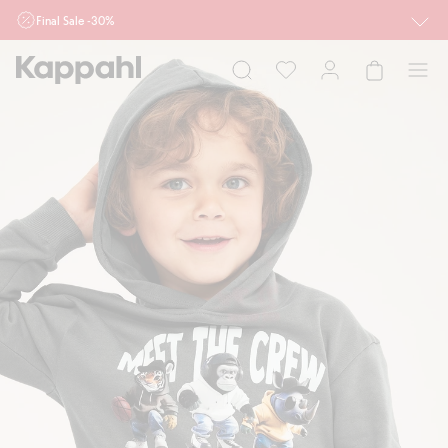
Final Sale -30%
Ważne przy zakupie min. 2 sztuk produktów włączonych w ofertę, również z
działu outlet do 10.8 w sklepach Kappahl i Newbie oraz na kappahl.com. Ofert
nie łączymy
Kobieta
Mężczyzna
Dziecko
Niemowlę
Newbie