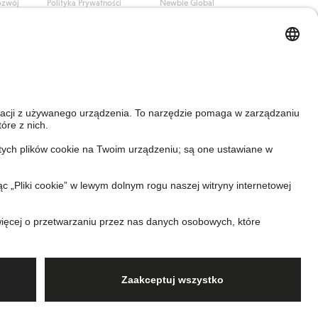
ozwój
Polityka Prywatności
Newbie Global
Polityka plików cookie
Affiliate
i
Warunki #YesKappahl
#YesNewbie
wa