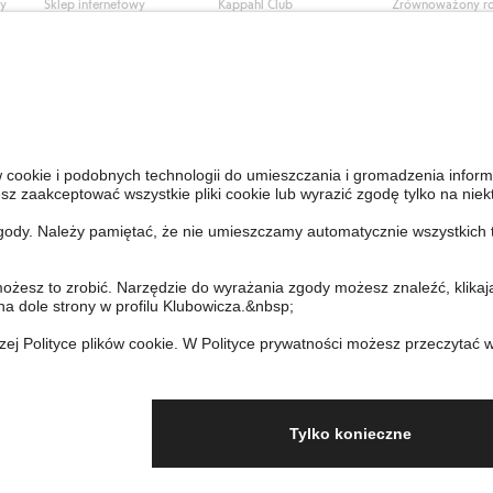
ły
Sklep internetowy
Kappahl Club
Zrównoważony r
Częste pytania
Warunki członkostwa
Praca u nas
Twoje zamówienie
Prasa i aktualnośc
Skontaktuj się z nami
Dostępność cyfro
Znajdź sklep
Sprawdź saldo karty
upominkowej
Personal Styling
Odstąp od umowy