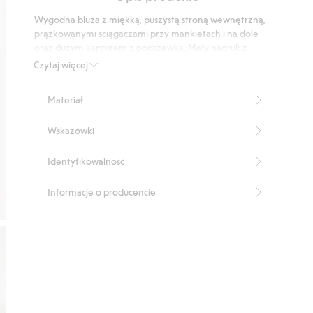
podstawie
Wygodna bluza z miękką, puszystą stroną wewnętrzną,
20
prążkowanymi ściągaczami przy mankietach i na dole
głosów
oraz dużym kapturem z podszewką. Mały nadruk z
przodu i duży nadruk na plecach.
Czytaj więcej
Produkt zawiera 14% poliestru z odzysku.
Numer artykułu
:
909283
Materiał
Wskazówki
Identyfikowalność
Informacje o producencie