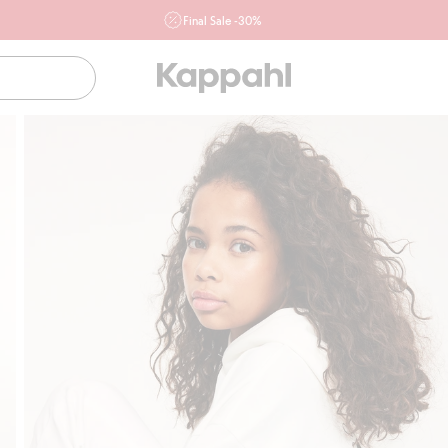
Final Sale -30%
Ważne przy zakupie min. 2 sztuk produktów włączonych w
ofertę, również z działu outlet do 10.8 w sklepach Kappahl i
Newbie oraz na kappahl.com. Ofert nie łączymy
Kobieta
Mężczyzna
Dziecko
Niemowlę
Newbie
Klubowiczu darmowa dostawa od 150 zł
Kup tera