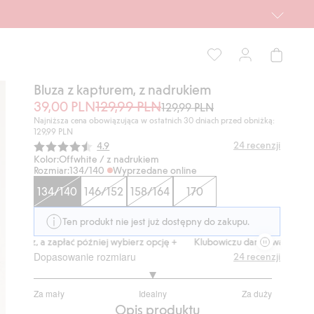
Bluza z kapturem, z nadrukiem
39,00 PLN
129,99 PLN
129,99 PLN
Najniższa cena obowiązująca w ostatnich 30 dniach przed obniżką:
129,99 PLN
Średnia ocena:
24
recenzji
4.9
Kolor:
Offwhite / z nadrukiem
Rozmiar:
134/140
Wyprzedane online
134/140
146/152
158/164
170
Ten produkt nie jest już dostępny do zakupu.
z, a zapłać później wybierz opcję +
Klubowiczu darmowa dostawa od 15
Dopasowanie rozmiaru
24
recenzji
3
Za mały
Idealny
Za duży
na
Na
Opis produktu
5