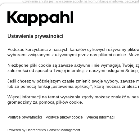
uzyskania zniżki jest wyrażenie zgody na komunikację mailową. Szczegó
znajdują się tutaj.
Dołącz do Klubu!
Poland
Zmień kraj
Cookies