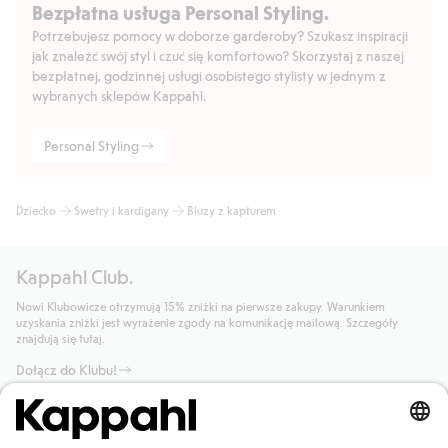
Bezpłatna usługa Personal Styling.
Potrzebujesz pomocy w doborze garderoby? Szukasz inspiracji
jak znaleźć swój styl i czuć się komfortowo? Skorzystaj z naszej
bezpłatnej, godzinnej usługi osobistego stylisty w jednym z
wybranych sklepów Kappahl.
Personal Styling
Dziecko
Swetry i kardigany
Bluzy z kapturem
Kappahl Club.
Nowi Klubowicze otrzymują 15% zniżki na pierwsze zakupy. Warunkiem
uzyskania zniżki jest wyrażenie zgody na komunikację mailową. Szczegóły
znajdują się tutaj.
Dołącz do Klubu!