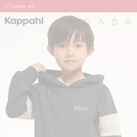
Final Sale -30%
Ważne przy zakupie min. 2 sztuk produktów włączonych w ofertę, również z
działu outlet do 10.8 w sklepach Kappahl i Newbie oraz na kappahl.com. Ofert
nie łączymy
Kobieta
Mężczyzna
Dziecko
Niemowlę
Newbie