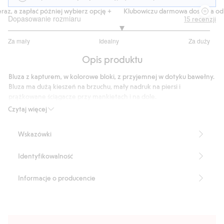
z, a zapłać później wybierz opcję +
Klubowiczu darmowa dostawa od 15
Dopasowanie rozmiaru
15
recenzji
3.25
Za mały
Idealny
Za duży
na
Na
5
Opis produktu
podstawie
8
Bluza z kapturem, w kolorowe bloki, z przyjemnej w dotyku bawełny.
głosów
Bluza ma dużą kieszeń na brzuchu, mały nadruk na piersi i
prążkowane ściągacze przy mankietach i na dole.
Numer artykułu
:
405878
Czytaj więcej
Wskazówki
Identyfikowalność
Informacje o producencie