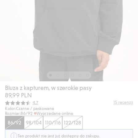
Bluza z kapturem, w szerokie pasy
89,99 PLN
Średnia ocena:
15
recenzji
4.7
Kolor:
Czarne / paskowane
Rozmiar:
86/92
Wyprzedane online
86/92
98/104
110/116
122/128
Ten produkt nie jest już dostępny do zakupu.