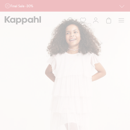
Final Sale -30%
Ważne przy zakupie min. 2 sztuk produktów włączonych w ofertę, również z
działu outlet do 10.8 w sklepach Kappahl i Newbie oraz na kappahl.com. Ofert
nie łączymy
Kobieta
Mężczyzna
Dziecko
Niemowlę
Newbie