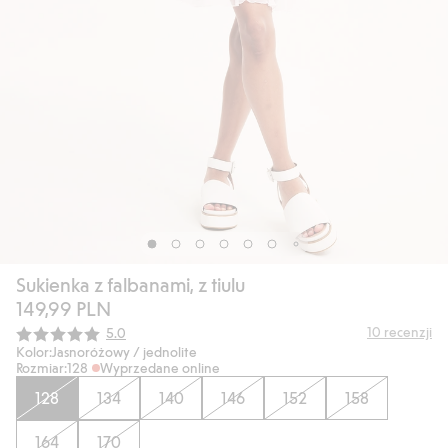
Sukienka z falbanami, z tiulu
149,99 PLN
Średnia ocena:
10
recenzji
5.0
Kolor:
Jasnoróżowy / jednolite
Rozmiar:
128
Wyprzedane online
128
134
140
146
152
158
164
170