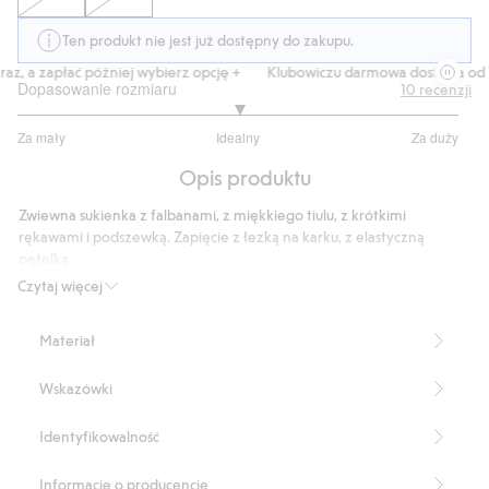
Ten produkt nie jest już dostępny do zakupu.
z, a zapłać później wybierz opcję +
Klubowiczu darmowa dostawa od 15
Dopasowanie rozmiaru
10
recenzji
3
Za mały
Idealny
Za duży
na
Na
5
Opis produktu
podstawie
9
Zwiewna sukienka z falbanami, z miękkiego tiulu, z krótkimi
głosów
rękawami i podszewką. Zapięcie z łezką na karku, z elastyczną
pętelką.
Produkt zawiera 100% poliestru z odzysku.
Czytaj więcej
Numer artykułu
:
443184
Recycled Polyester
Materiał
Wskazówki
Identyfikowalność
Informacje o producencie