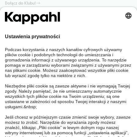
Dołącz do Klubu!
Potrzebujesz pomocy?
Sklep internetowy
Kappahl Club
Częste pytania
Mój profil
O nas
Twoje zamówienie
Kappahl Club
O Kappahl Group
Warunki i zasady
Skontaktuj się z nami
Warunki członkostwa
Zrównoważony rozwój
Ogólne warunki zakupu
Więcej od nas
Znajdź sklep
Praca u nas