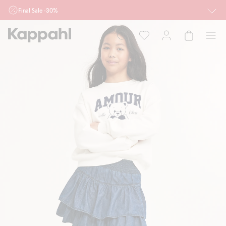
Final Sale -30%
Ważne przy zakupie min. 2 sztuk produktów włączonych w ofertę, również z
działu outlet do 10.8 w sklepach Kappahl i Newbie oraz na kappahl.com. Ofert
nie łączymy
Kobieta
Mężczyzna
Dziecko
Niemowlę
Newbie