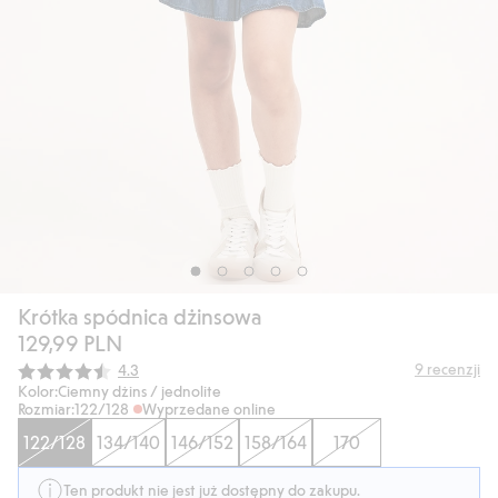
Krótka spódnica dżinsowa
129,99 PLN
Średnia ocena:
9
recenzji
4.3
Kolor:
Ciemny dżins / jednolite
Rozmiar:
122/128
Wyprzedane online
122/128
134/140
146/152
158/164
170
Ten produkt nie jest już dostępny do zakupu.