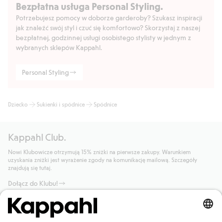
Bezpłatna usługa Personal Styling.
Potrzebujesz pomocy w doborze garderoby? Szukasz inspiracji
jak znaleźć swój styl i czuć się komfortowo? Skorzystaj z naszej
bezpłatnej, godzinnej usługi osobistego stylisty w jednym z
wybranych sklepów Kappahl.
Personal Styling
Dziecko
Sukienki i spódnice
Spódnice
Kappahl Club.
Nowi Klubowicze otrzymują 15% zniżki na pierwsze zakupy. Warunkiem
uzyskania zniżki jest wyrażenie zgody na komunikację mailową. Szczegóły
znajdują się tutaj.
Dołącz do Klubu!