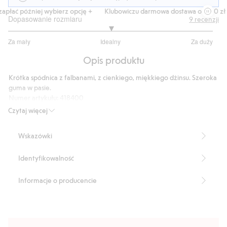
apłać później wybierz opcję +
Klubowiczu darmowa dostawa od 150 zł
Dopasowanie rozmiaru
9
recenzji
3
Za mały
Idealny
Za duży
na
Na
5
Opis produktu
podstawie
7
Krótka spódnica z falbanami, z cienkiego, miękkiego dżinsu. Szeroka
głosów
guma w pasie.
Numer artykułu
:
418400
Czytaj więcej
Wskazówki
Identyfikowalność
Informacje o producencie