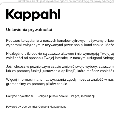
uzyskania zniżki jest wyrażenie zgody na komunikację mailową. Szczegó
znajdują się tutaj.
Dołącz do Klubu!
Poland
Zmień kraj
Cookies