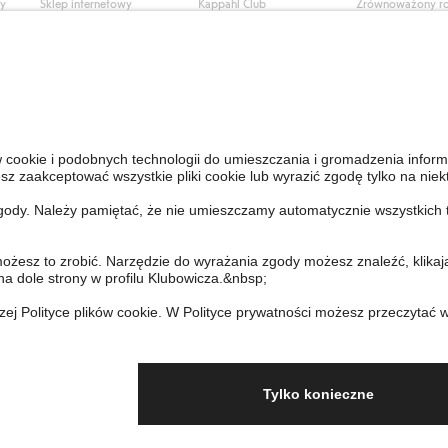
ły
Sklep internetowy
Kappahl Club
Zrównoważony r
Częste pytania
Warunki członkostwa
Praca u nas
Twoje zamówienie
Prasa i aktualnośc
Skontaktuj się z nami
Dostępność cyfro
Znajdź sklep
Sprawdź saldo karty
upominkowej
Personal Styling
Odstąp od umowy