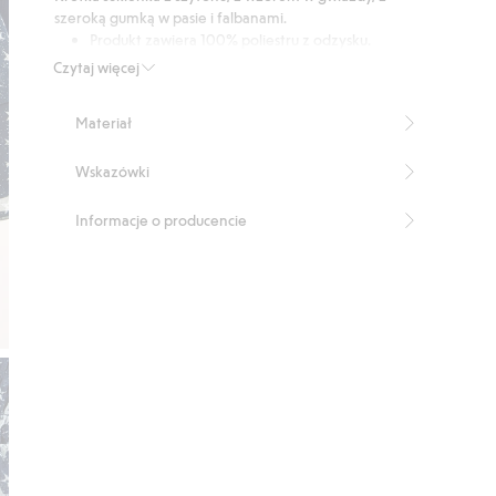
9
szeroką gumką w pasie i falbanami.
głosów
Produkt zawiera 100% poliestru z odzysku.
Produkt zawiera 100% poliestru z odzysku.
Czytaj więcej
Numer artykułu
:
361998
Recycled Polyester
Materiał
Wskazówki
Informacje o producencie