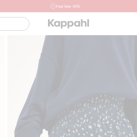
Final Sale -30%
Ważne przy zakupie min. 2 sztuk produktów włączonych w
ofertę, również z działu outlet do 10.8 w sklepach Kappahl i
Newbie oraz na kappahl.com. Ofert nie łączymy
Kobieta
Mężczyzna
Dziecko
Niemowlę
Newbie
Klubowiczu darmowa dostawa od 150 zł
Kup teraz