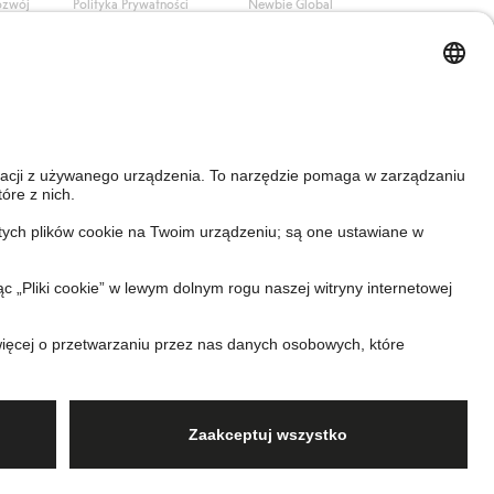
ozwój
Polityka Prywatności
Newbie Global
Polityka plików cookie
Affiliate
i
Warunki #YesKappahl
#YesNewbie
wa