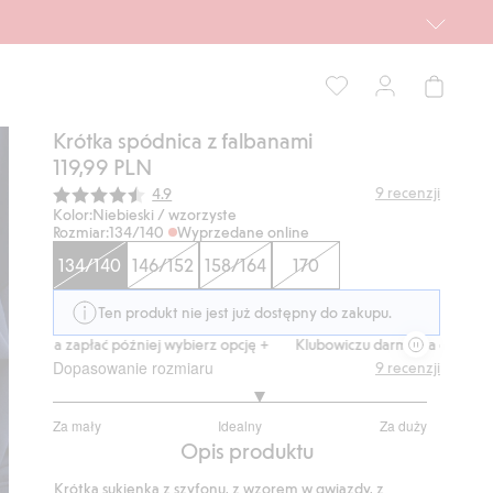
Krótka spódnica z falbanami
119,99 PLN
Średnia ocena:
9
recenzji
4.9
Kolor:
Niebieski / wzorzyste
Rozmiar:
134/140
Wyprzedane online
134/140
146/152
158/164
170
Ten produkt nie jest już dostępny do zakupu.
, a zapłać później wybierz opcję +
Klubowiczu darmowa dostawa od 150
Dopasowanie rozmiaru
9
recenzji
3.222222222222222
Za mały
Idealny
Za duży
na
Na
Opis produktu
5
podstawie
Krótka sukienka z szyfonu, z wzorem w gwiazdy, z