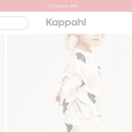
Final Sale -30%
Ważne przy zakupie min. 2 sztuk produktów włączonych w
ofertę, również z działu outlet do 10.8 w sklepach Kappahl i
Newbie oraz na kappahl.com. Ofert nie łączymy
Kobieta
Mężczyzna
Dziecko
Niemowlę
Newbie
Klubowiczu darmowa dostawa od 150 zł
Kup te