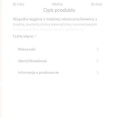
3
Za mały
Idealny
Za duży
na
Na
Opis produktu
5
podstawie
Wygodne legginsy z miękkiej i elastycznej bawełny, z
13
miękką, puszystą stroną wewnętrzną i rozszerzanymi
głosów
nogawkami. Regulowana guma z guzikiem po
wewnętrznej stronie pasa. Wzór w serduszka.
Czytaj więcej
Numer artykułu
:
537787
Wskazówki
Identyfikowalność
Informacje o producencie