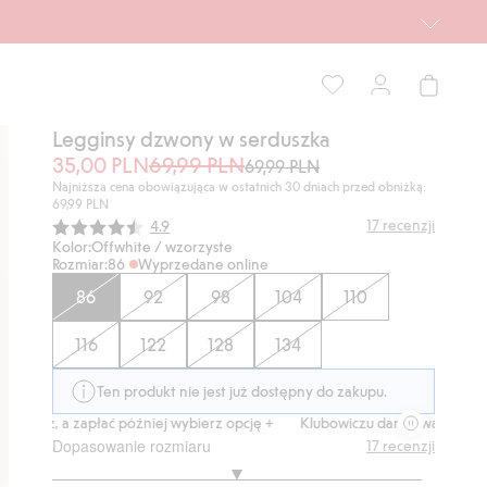
Legginsy dzwony w serduszka
35,00 PLN
69,99 PLN
69,99 PLN
Najniższa cena obowiązująca w ostatnich 30 dniach przed obniżką:
69,99 PLN
Średnia ocena:
17
recenzji
4.9
Kolor:
Offwhite / wzorzyste
Rozmiar:
86
Wyprzedane online
86
92
98
104
110
116
122
128
134
Ten produkt nie jest już dostępny do zakupu.
raz, a zapłać później wybierz opcję +
Klubowiczu darmowa dostawa od 
Dopasowanie rozmiaru
17
recenzji