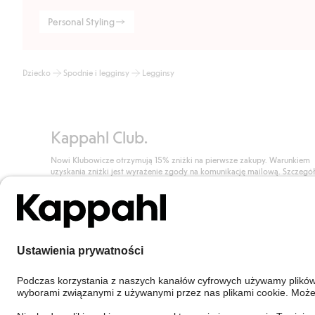
Personal Styling
Dziecko
Spodnie i legginsy
Legginsy
Kappahl Club.
Nowi Klubowicze otrzymują 15% zniżki na pierwsze zakupy. Warunkiem
uzyskania zniżki jest wyrażenie zgody na komunikację mailową. Szczegó
znajdują się tutaj.
Dołącz do Klubu!