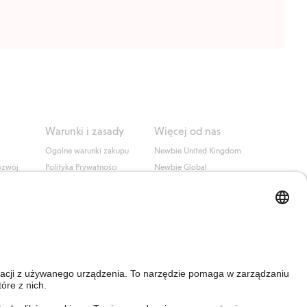
Warunki i zasady
Więcej od nas
Ogólne warunki zakupu
Newbie United Kingdom
ozwój
Polityka Prywatności
Newbie Global
Polityka plików cookie
Affiliate
i
Warunki #YesKappahl
#YesNewbie
wa