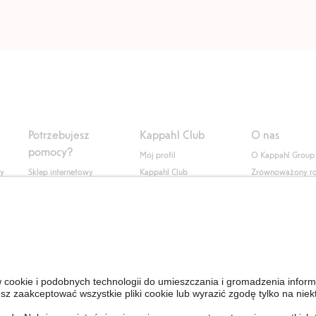
Potrzebujesz
Kappahl Club
O nas
pomocy?
Mój profil
O Kappahl Group
ły
Sklep internetowy
Kappahl Club
Zrównoważony r
Częste pytania
Warunki członkostwa
Praca u nas
Twoje zamówienie
Prasa i aktualnośc
Skontaktuj się z nami
Dostępność cyfro
Znajdź sklep
Sprawdź saldo karty
upominkowej
Personal Styling
Odstąp od umowy