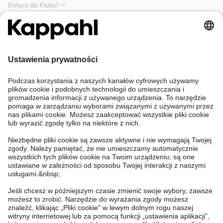
Dołącz do Klubu!
Potrzebujesz pomocy?
Sklep internetowy
Kappahl Club
Częste pytania
Mój profil
O nas
Twoje zamówienie
Kappahl Club
O Kappahl Group
Warunki i zasady
Skontaktuj się z nami
Warunki członkostwa
Zrównoważony rozwój
Ogólne warunki zakupu
Więcej od nas
Znajdź sklep
Praca u nas