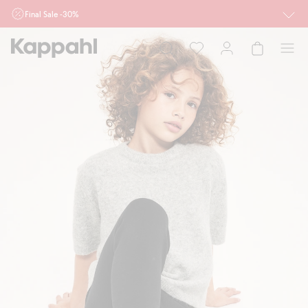
Final Sale -30%
Ważne przy zakupie min. 2 sztuk produktów włączonych w ofertę, również z
działu outlet do 10.8 w sklepach Kappahl i Newbie oraz na kappahl.com. Ofert
nie łączymy
Kobieta
Mężczyzna
Dziecko
Niemowlę
Newbie