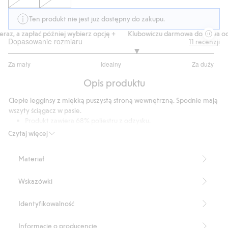
Ten produkt nie jest już dostępny do zakupu.
az, a zapłać później wybierz opcję +
Klubowiczu darmowa dostawa od 1
Dopasowanie rozmiaru
11
recenzji
3.5
Za mały
Idealny
Za duży
na
Na
5
Opis produktu
podstawie
8
Ciepłe legginsy z miękką puszystą stroną wewnętrzną. Spodnie mają
głosów
wszyty ściągacz w pasie.
Produkt zawiera 68% poliestru z odzysku.
Numer artykułu
:
488635
Czytaj więcej
Blended Recycled Polyester
Materiał
Wskazówki
Identyfikowalność
Informacje o producencie