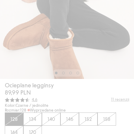
Ocieplane legginsy
89,99 PLN
Średnia ocena:
11
recenzji
4.6
Kolor:
Czarne / jednolite
Rozmiar:
128
Wyprzedane online
128
134
140
146
152
158
164
170