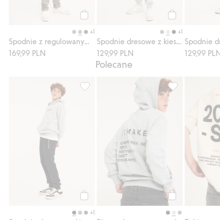
Kup
Kup
+1
+1
Spodnie z regulowanym pasem
Spodnie dresowe z kieszeniami
169,99 PLN
129,99 PLN
129,99 PL
Polecane
Spodnie dresowe z kieszeniami, Dodaj do 
Bluza z kapture
Kup
Kup
+1