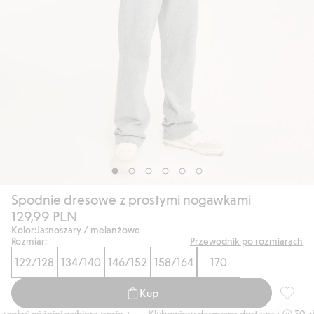
Spodnie dresowe z prostymi nogawkami
129,99 PLN
Kolor:
Jasnoszary / melanżowe
Rozmiar:
Przewodnik po rozmiarach
122/128
134/140
146/152
158/164
170
Kup
Spodnie
apłać później wybierz opcję +
Klubowiczu darmowa dostawa od 150 zł