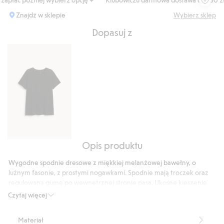
Znajdź w sklepie
Wybierz sklep
Dopasuj z
Opis produktu
T-
shirt
Wygodne spodnie dresowe z miękkiej melanżowej bawełny, o
z
luźnym fasonie, z prostymi nogawkami. Spodnie mają troczek oraz
bawełnianej
regulowaną gumę po wewnętrznej stronie pasa. Ukośne kieszenie
dzianiny,
po bokach, z małą naszywką na jednej z nich.
Czytaj więcej
Numer artykułu
:
907295
z
krótkimi
Materiał