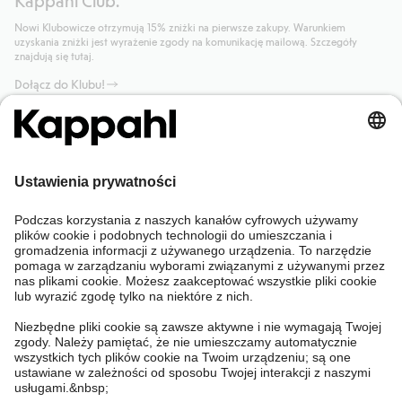
Nowi Klubowicze otrzymują 15% zniżki na pierwsze zakupy. Warunkiem
uzyskania zniżki jest wyrażenie zgody na komunikację mailową. Szczegóły
znajdują się tutaj.
Dołącz do Klubu!
Potrzebujesz pomocy?
Sklep internetowy
Kappahl Club
Częste pytania
Mój profil
O nas
Twoje zamówienie
Kappahl Club
O Kappahl Group
Warunki i zasady