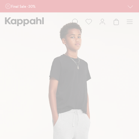
Final Sale -30%
Ważne przy zakupie min. 2 sztuk produktów włączonych w ofertę, również z
działu outlet do 10.8 w sklepach Kappahl i Newbie oraz na kappahl.com. Ofert
nie łączymy
Kobieta
Mężczyzna
Dziecko
Niemowlę
Newbie