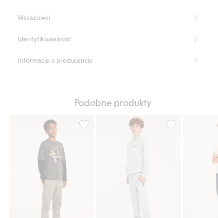
rękawami
Wskazówki
Identyfikowalność
Informacje o producencie
Podobne produkty
Spodnie z regulowanym pasem, Dodaj do l
Spodnie dresowe