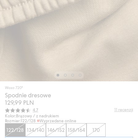
Woxo 720°
Spodnie dresowe
129,99 PLN
Średnia ocena:
11
recenzji
4.7
Kolor:
Brązowy / z nadrukiem
Rozmiar:
122/128
Wyprzedane online
122/128
134/140
146/152
158/164
170