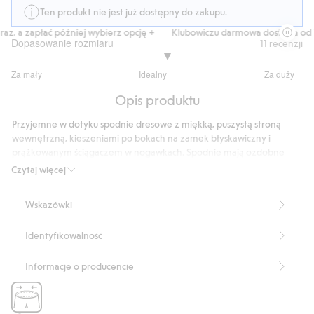
Ten produkt nie jest już dostępny do zakupu.
, a zapłać później wybierz opcję +
Klubowiczu darmowa dostawa od 150
Dopasowanie rozmiaru
11
recenzji
3.2
Za mały
Idealny
Za duży
na
Na
5
Opis produktu
podstawie
10
Przyjemne w dotyku spodnie dresowe z miękką, puszystą stroną
głosów
wewnętrzną, kieszeniami po bokach na zamek błyskawiczny i
prążkowanym ściągaczem w nogawkach. Spodnie mają ozdobne
sznureczki w pasie w rozmiarach 122/128 i 134/140. Rozmiary
Czytaj więcej
146/152, 158/164 i 170 nie mają sznureczków w pasie. Wszystkie
rozmiary mają regulowany ściągacz wewnątrz pasa umożliwiający
Wskazówki
wygodne dopasowanie i zapewniający komfort.
Sznureczek w rozmiarach 122/128 i 134/140.
Identyfikowalność
Numer artykułu
:
500439
Informacje o producencie