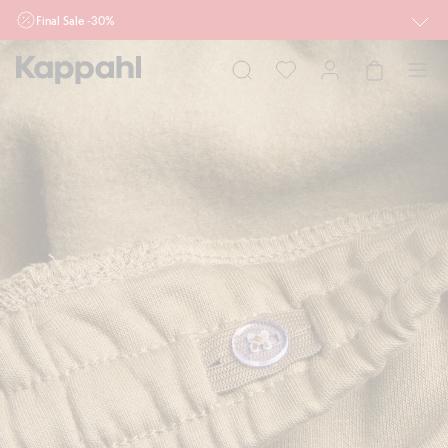
Final Sale -30%
Ważne przy zakupie min. 2 sztuk produktów włączonych w ofertę, również z
działu outlet do 10.8 w sklepach Kappahl i Newbie oraz na kappahl.com. Ofert
nie łączymy
Kobieta
Mężczyzna
Dziecko
Niemowlę
Newbie