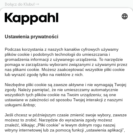
Dołącz do Klubu!
Potrzebujesz pomocy?
Sklep internetowy
Kappahl Club
Częste pytania
Mój profil
O nas
Twoje zamówienie
Kappahl Club
O Kappahl Group
Warunki i zasady
Skontaktuj się z nami
Warunki członkostwa
Zrównoważony rozwój
Ogólne warunki zakupu
Więcej od nas
Znajdź sklep
Praca u nas