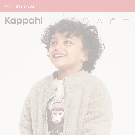
Final Sale -30%
Ważne przy zakupie min. 2 sztuk produktów włączonych w ofertę, również z
działu outlet do 10.8 w sklepach Kappahl i Newbie oraz na kappahl.com. Ofert
nie łączymy
Kobieta
Mężczyzna
Dziecko
Niemowlę
Newbie