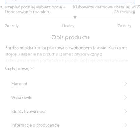
 a zapłać później wybierz opcję +
Klubowiczu darmowa dostawa od 150
Dopasowanie rozmiaru
36
recenzji
3.206896551724138
Za mały
Idealny
Za duży
na
Na
5
Opis produktu
podstawie
29
Bardzo miękka kurtka pluszowa o swobodnym fasonie. Kurtka ma
głosów
stójkę, kieszenie na brzuchu i zamek błyskawiczny z
zabezpieczeniem podbródka z przodu. Dół i rękawy wykończone
prążkowanym ściągaczem. Mała naszywka na jednej kieszeni.
Czytaj więcej
Produkt zawiera 100% poliestru z odzysku
Numer artykułu
:
518258
Materiał
Recycled Polyester
Wskazówki
Identyfikowalność
Informacje o producencie