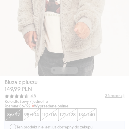
Bluza z pluszu
149,99 PLN
Średnia ocena:
36
recenzji
4.8
Kolor:
Beżowy / jednolite
Rozmiar:
86/92
Wyprzedane online
86/92
98/104
110/116
122/128
134/140
Ten produkt nie jest już dostępny do zakupu.