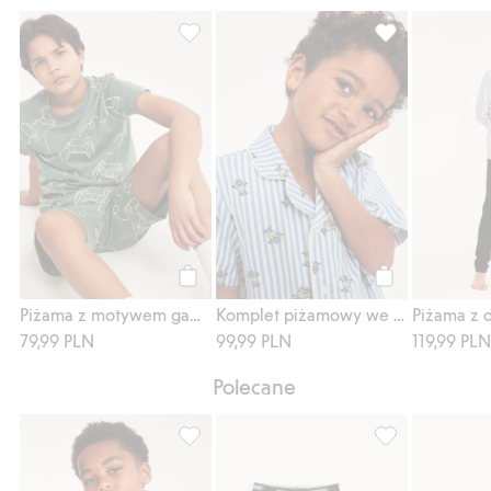
Piżama z motywem gamingowym, Dodaj do
Komplet piżamo
Kup
Kup
Piżama z motywem gamingowym
Komplet piżamowy we wzory, z krótkimi nogawkami
79,99 PLN
99,99 PLN
119,99 PL
Polecane
T-shirt z bawełnianej dzianiny, z krótkimi
Majtki bokserki 