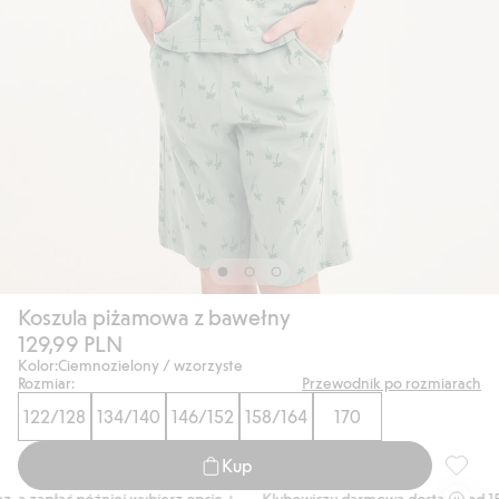
Koszula piżamowa z bawełny
129,99 PLN
Kolor:
Ciemnozielony / wzorzyste
Rozmiar:
Przewodnik po rozmiarach
122/128
134/140
146/152
158/164
170
Kup
Koszula
a zapłać później wybierz opcję +
Klubowiczu darmowa dostawa od 150 