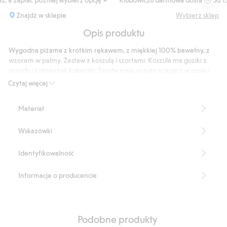
Znajdź w sklepie
Wybierz sklep
Opis produktu
Wygodna piżama z krótkim rękawem, z miękkiej 100% bawełny, z
wzorem w palmy. Zestaw z koszulą i szortami. Koszula ma guziki z
przodu i kołnierzyk kubański. Szorty mają wszyty ściągacz w pasie i
kieszenie po bokach.
Czytaj więcej
Numer artykułu
:
853945
Materiał
Wskazówki
Identyfikowalność
Informacje o producencie
Podobne produkty