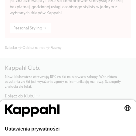
jak znaleźć swój styl i czuć się komfortowo? Skorzystaj z naszej
bezpłatnej, godzinnej usługi osobistego stylisty w jednym z
wybranych sklepów Kappahl.
Personal Styling
Dziecko
Odzież na noc
Piżamy
Kappahl Club.
Nowi Klubowicze otrzymują 15% zniżki na pierwsze zakupy. Warunkiem
uzyskania zniżki jest wyrażenie zgody na komunikację mailową. Szczegóły
znajdują się tutaj.
Dołącz do Klubu!