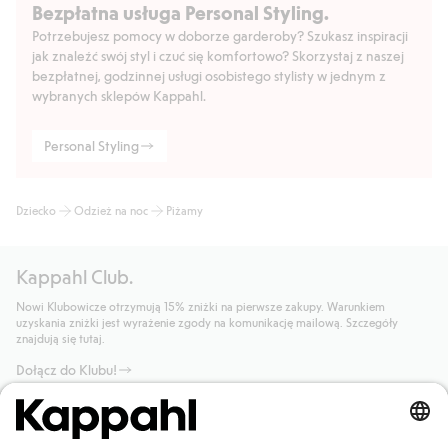
Bezpłatna usługa Personal Styling.
Potrzebujesz pomocy w doborze garderoby? Szukasz inspiracji
jak znaleźć swój styl i czuć się komfortowo? Skorzystaj z naszej
bezpłatnej, godzinnej usługi osobistego stylisty w jednym z
wybranych sklepów Kappahl.
Personal Styling
Dziecko
Odzież na noc
Piżamy
Kappahl Club.
Nowi Klubowicze otrzymują 15% zniżki na pierwsze zakupy. Warunkiem
uzyskania zniżki jest wyrażenie zgody na komunikację mailową. Szczegóły
znajdują się tutaj.
Dołącz do Klubu!