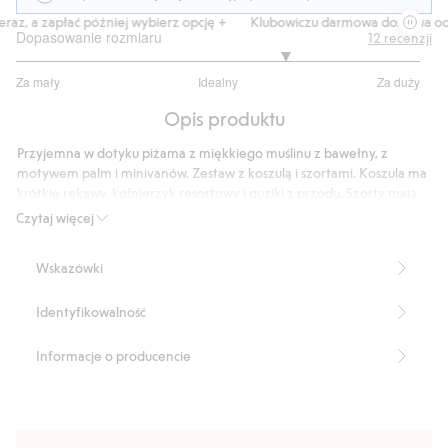
z, a zapłać później wybierz opcję +
Klubowiczu darmowa dostawa od 15
Dopasowanie rozmiaru
12
recenzji
3.666666666666667
Za mały
Idealny
Za duży
na
Na
5
Opis produktu
podstawie
9
Przyjemna w dotyku piżama z miękkiego muślinu z bawełny, z
głosów
motywem palm i minivanów. Zestaw z koszulą i szortami. Koszula ma
krótkie rękawy, kołnierzyk resortowy i guziki z przodu. Szorty mają
wszyty ściągacz w pasie i ukośne kieszenie po bokach.
Czytaj więcej
Numer artykułu
:
442095
Wskazówki
Identyfikowalność
Informacje o producencie