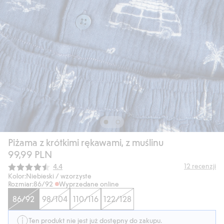
Piżama z krótkimi rękawami, z muślinu
99,99 PLN
Średnia ocena:
12
recenzji
4.4
Kolor:
Niebieski / wzorzyste
Rozmiar:
86/92
Wyprzedane online
86/92
98/104
110/116
122/128
Ten produkt nie jest już dostępny do zakupu.