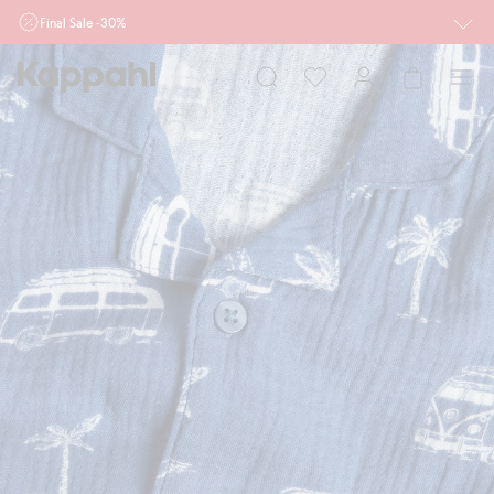
Final Sale -30%
Ważne przy zakupie min. 2 sztuk produktów włączonych w ofertę, również z
działu outlet do 10.8 w sklepach Kappahl i Newbie oraz na kappahl.com. Ofert
nie łączymy
Kobieta
Mężczyzna
Dziecko
Niemowlę
Newbie