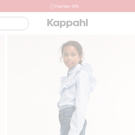
Final Sale -30%
Ważne przy zakupie min. 2 sztuk produktów włączonych w
ofertę, również z działu outlet do 10.8 w sklepach Kappahl i
Newbie oraz na kappahl.com. Ofert nie łączymy
Kobieta
Mężczyzna
Dziecko
Niemowlę
Newbie
Klubowiczu darmowa dostawa od 150 zł
Kup teraz, a 