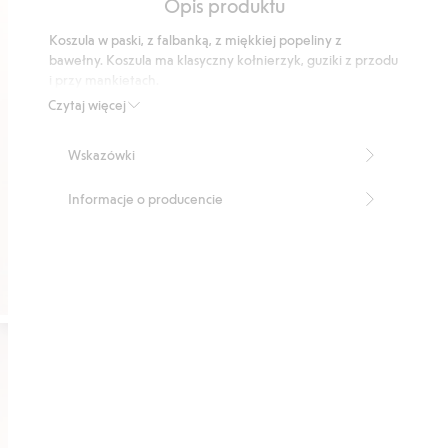
Opis produktu
5
podstawie
Koszula w paski, z falbanką, z miękkiej popeliny z
4
bawełny. Koszula ma klasyczny kołnierzyk, guziki z przodu
głosów
i przy mankietach.
Numer artykułu
:
368308
Czytaj więcej
Wskazówki
Informacje o producencie