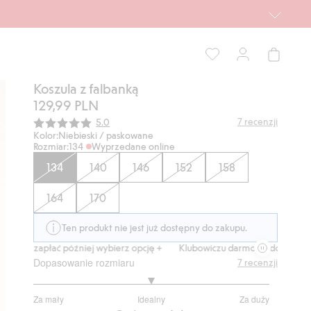
Koszula z falbanką
129,99 PLN
Średnia ocena:
7
recenzji
5.0
Kolor:
Niebieski / paskowane
Rozmiar:
134
Wyprzedane online
134
140
146
152
158
164
170
Ten produkt nie jest już dostępny do zakupu.
zapłać później wybierz opcję +
Klubowiczu darmowa dostawa od 150 zł
Dopasowanie rozmiaru
7
recenzji
3
Za mały
Idealny
Za duży
na
Na