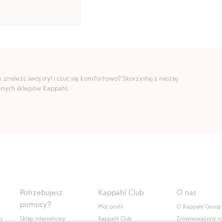
znaleźć swój styl i czuć się komfortowo? Skorzystaj z naszej
ranych sklepów Kappahl.
Potrzebujesz
Kappahl Club
O nas
pomocy?
Mój profil
O Kappahl Group
ły
Sklep internetowy
Kappahl Club
Zrównoważony r