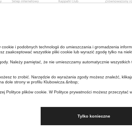
ły
Sklep internetowy
Kappahl Club
Zrównoważony r
Częste pytania
Warunki członkostwa
Praca u nas
Twoje zamówienie
Prasa i aktualnośc
Skontaktuj się z nami
Dostępność cyfro
Znajdź sklep
Sprawdź saldo karty
upominkowej
Personal Styling
Odstąp od umowy