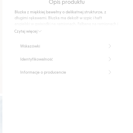
Opis produktu
5
podstawie
Bluzka z miękkiej bawełny o delikatnej strukturze, z
2
długimi rękawami. Bluzka ma dekolt w szpic i haft
głosów
angielski w gwiazdki na ramionach. Falbana na ramionach i
przy mankietach. Rękawy wykończone ściągaczami.
Czytaj więcej
Zapięcie z łezką na plecach.
Numer artykułu
:
816983
Wskazówki
Identyfikowalność
Informacje o producencie