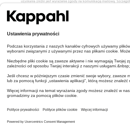
uzyskania zniżki jest wyrażenie zgody na komunikację mailową. Szczegó
znajdują się tutaj.
Dołącz do Klubu!
Poland
Zmień kraj
Cookies