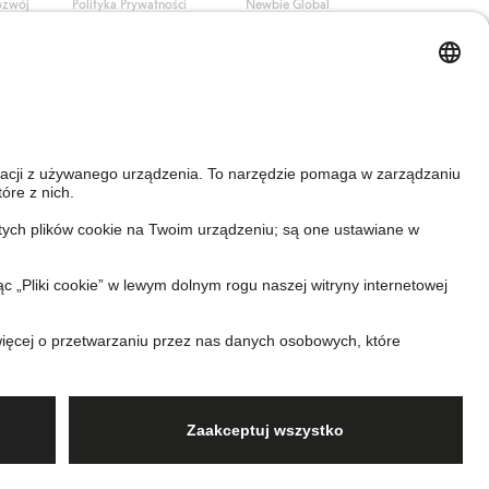
ozwój
Polityka Prywatności
Newbie Global
Polityka plików cookie
Affiliate
i
Warunki #YesKappahl
#YesNewbie
wa