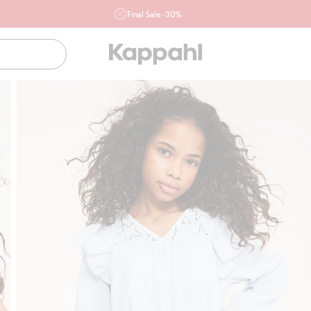
Final Sale -30%
Ważne przy zakupie min. 2 sztuk produktów włączonych w
ofertę, również z działu outlet do 10.8 w sklepach Kappahl i
Newbie oraz na kappahl.com. Ofert nie łączymy
Kobieta
Mężczyzna
Dziecko
Niemowlę
Newbie
Klubowiczu darmowa dostawa od 150 zł
Kup t