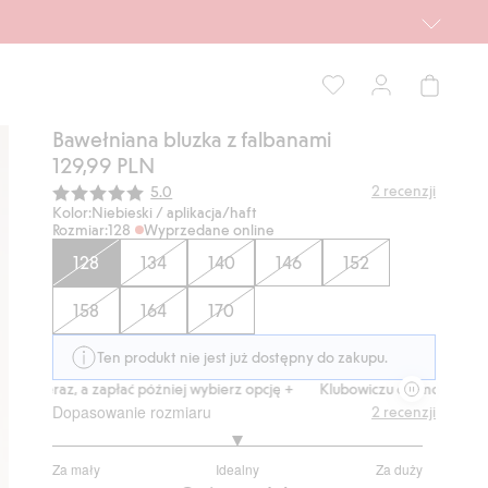
Bawełniana bluzka z falbanami
129,99 PLN
Średnia ocena:
2
recenzji
5.0
Kolor:
Niebieski / aplikacja/haft
Rozmiar:
128
Wyprzedane online
128
134
140
146
152
158
164
170
Ten produkt nie jest już dostępny do zakupu.
eraz, a zapłać później wybierz opcję +
Klubowiczu darmowa dostawa od
Dopasowanie rozmiaru
2
recenzji
3
Za mały
Idealny
Za duży
na
Na