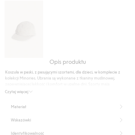
7
głosów
Opis produktu
Czapka
z
Koszula w paski, z pasującymi szortami, dla dzieci, w komplecie z
daszkiem,
kolekcji Minories. Ubrania są wykonane z tkaniny muślinowej,
z
zapewniającej lekkość i komfort w upalne dni. Szorty mają
haftem
regulowany pas z gumą, kieszenie po bokach i imitację guzika z
Czytaj więcej
przodu. Koszula ma kołnierzyk, kieszonkę i guziki.
Produkt zawiera 100% bawełny ekologicznej
Materiał
Numer artykułu
:
920413
Organic cotton- GOTS
Wskazówki
Identyfikowalność