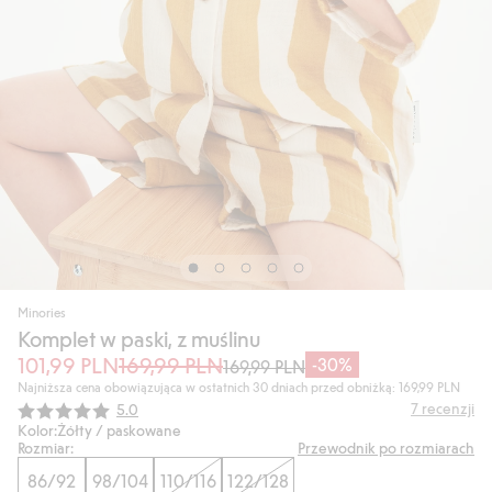
Minories
Komplet w paski, z muślinu
101,99 PLN
169,99 PLN
-30%
169,99 PLN
Najniższa cena obowiązująca w ostatnich 30 dniach przed obniżką: 169,99 PLN
Średnia ocena:
7
recenzji
5.0
Kolor:
Żółty / paskowane
Rozmiar:
Przewodnik po rozmiarach
86/92
98/104
110/116
122/128