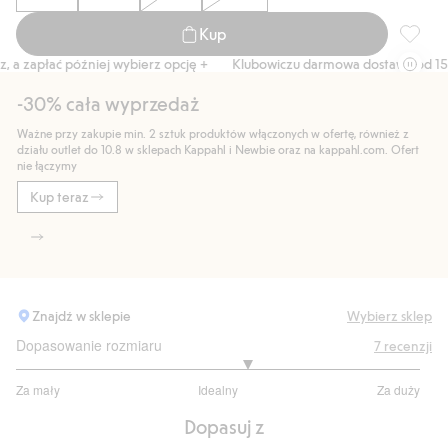
Kup
Komplet
 zapłać później wybierz opcję +
Klubowiczu darmowa dostawa od 150 z
-30% cała wyprzedaż
Ważne przy zakupie min. 2 sztuk produktów włączonych w ofertę, również z
działu outlet do 10.8 w sklepach Kappahl i Newbie oraz na kappahl.com. Ofert
nie łączymy
Kup teraz
Znajdź w sklepie
Wybierz sklep
Dopasowanie rozmiaru
7
recenzji
3.285714285714286
Za mały
Idealny
Za duży
na
Na
5
Dopasuj z
podstawie