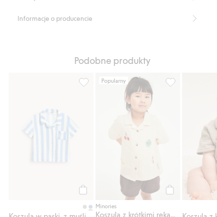
Informacje o producencie
Podobne produkty
Popularny
Koszula w paski, z muślinu, Dodaj do listy 
Koszula z krótk
Kup
Kup
Minories
Koszula z krótkimi rękawami, z haftem
Koszula w paski, z muślinu