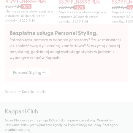
41,99 PLN
69,99 PLN
53,99 PLN
89,99 PLN
53,99 PLN
69,99 PLN
-30%
89,99 PLN
-30%
89,99 PLN
-3
Najniższa cena obowiązująca w
Najniższa cena obowiązująca w
Najniższa ce
ostatnich 30 dniach przed
ostatnich 30 dniach przed
ostatnich 30 
obniżką: 69,99 PLN
obniżką: 89,99 PLN
obniżką: 89,9
Bezpłatna usługa Personal Styling.
Potrzebujesz pomocy w doborze garderoby? Szukasz inspiracji
jak znaleźć swój styl i czuć się komfortowo? Skorzystaj z naszej
bezpłatnej, godzinnej usługi osobistego stylisty w jednym z
wybranych sklepów Kappahl.
Personal Styling
Dziecko
Koszule i bluzki
Kappahl Club.
Nowi Klubowicze otrzymują 15% zniżki na pierwsze zakupy. Warunkiem
uzyskania zniżki jest wyrażenie zgody na komunikację mailową. Szczegóły
znajdują się tutaj.