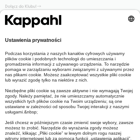
Dołącz do Klubu!
Potrzebujesz pomocy?
Sklep internetowy
Kappahl Club
Częste pytania
Mój profil
O nas
Twoje zamówienie
Kappahl Club
O Kappahl Group
Warunki i zasady
Skontaktuj się z nami
Warunki członkostwa
Zrównoważony rozwój
Ogólne warunki zakupu
Więcej od nas
Znajdź sklep