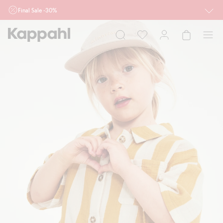
Final Sale -30%
Ważne przy zakupie min. 2 sztuk produktów włączonych w ofertę, również z
działu outlet do 10.8 w sklepach Kappahl i Newbie oraz na kappahl.com. Ofert
nie łączymy
Kobieta
Mężczyzna
Dziecko
Niemowlę
Newbie