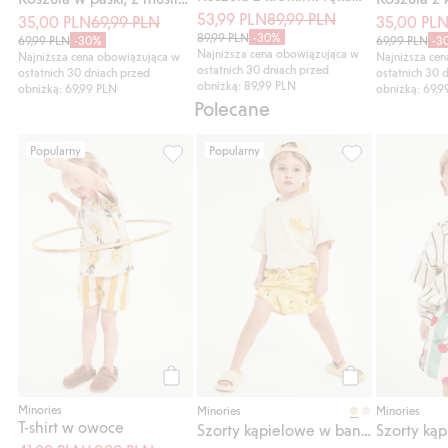
53,99 PLN
89,99 PLN
35,00 PLN
69,99 PLN
35,00 PL
89,99 PLN
-30%
69,99 PLN
-30%
69,99 PLN
-3
Najniższa cena obowiązująca w
Najniższa cena obowiązująca w
Najniższa ce
ostatnich 30 dniach przed
ostatnich 30 dniach przed
ostatnich 30 
obniżką: 89,99 PLN
obniżką: 69,99 PLN
obniżką: 69,9
Polecane
Popularny
Popularny
T-shirt w owoce, Dodaj do listy ulubione
Szorty kąpielow
Kup
Kup
Minories
Minories
Minories
T-shirt w owoce
Szorty kąpielowe w banany