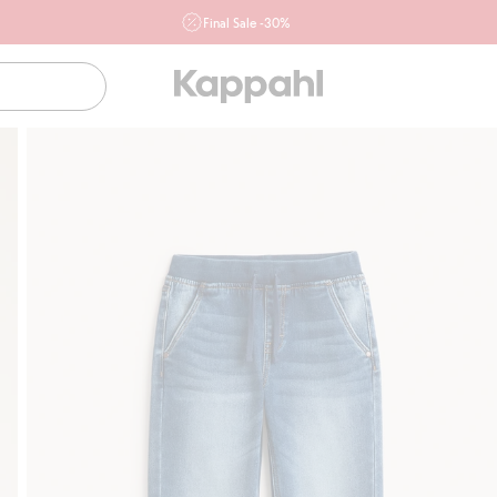
Final Sale -30%
Ważne przy zakupie min. 2 sztuk produktów włączonych w
ofertę, również z działu outlet do 10.8 w sklepach Kappahl i
Newbie oraz na kappahl.com. Ofert nie łączymy
Kobieta
Mężczyzna
Dziecko
Niemowlę
Newbie