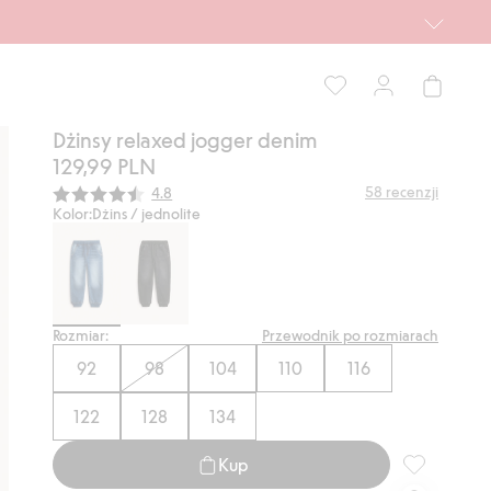
Dżinsy relaxed jogger denim
129,99 PLN
Średnia ocena:
58
recenzji
4.8
Kolor:
Dżins / jednolite
Rozmiar:
Przewodnik po rozmiarach
92
98
104
110
116
122
128
134
Kup
Dżinsy rela