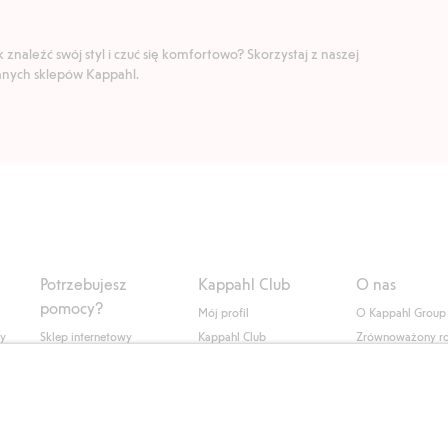
znaleźć swój styl i czuć się komfortowo? Skorzystaj z naszej
ranych sklepów Kappahl.
Potrzebujesz
Kappahl Club
O nas
pomocy?
Mój profil
O Kappahl Group
ły
Sklep internetowy
Kappahl Club
Zrównoważony r
Częste pytania
Warunki członkostwa
Praca u nas
Twoje zamówienie
Prasa i aktualnośc
Skontaktuj się z nami
Dostępność cyfro
Znajdź sklep