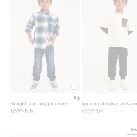
Straight jeans jogger denim, Dod
Kup
Straight jeans jogger denim
129,99 PLN
69,99 PLN
Rel