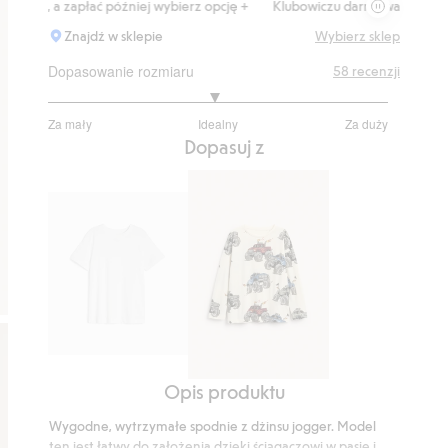
, a zapłać później wybierz opcję +
Klubowiczu darmowa dostawa od 150
Znajdź w sklepie
Wybierz sklep
Dopasowanie rozmiaru
58
recenzji
2.958333333333333
Za mały
Idealny
Za duży
na
Na
Dopasuj z
5
podstawie
48
głosów
T-
Opis produktu
shirt
Top
z
z
Wygodne, wytrzymałe spodnie z dżinsu jogger. Model
krótkimi
długim
ten jest łatwy do założenia dzięki ściągaczowi w pasie i