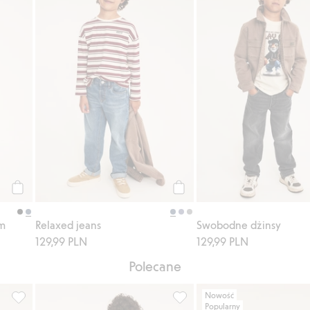
Kup
Kup
im
Relaxed jeans
Swobodne dżinsy
129,99 PLN
129,99 PLN
Polecane
Nowość
Popularny