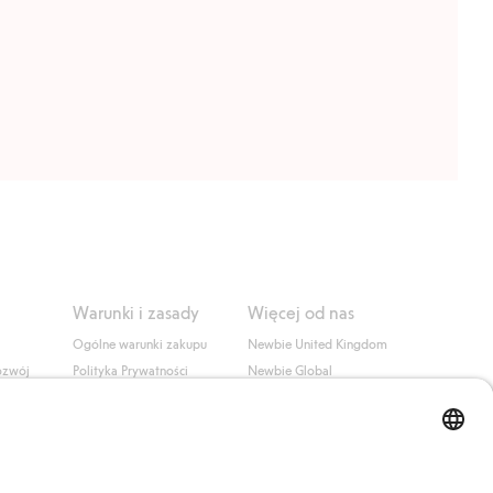
Warunki i zasady
Więcej od nas
Ogólne warunki zakupu
Newbie United Kingdom
ozwój
Polityka Prywatności
Newbie Global
Polityka plików cookie
Affiliate
i
Warunki #YesKappahl
#YesNewbie
wa