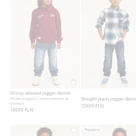
Kup
Dżinsy relaxed jogger denim
Straight jeans jogger den
Model wciągany, z wzmocnieniami na
kolanach
129,99 PLN
149,99 PLN
Popularny