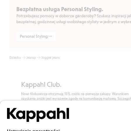
Bezpłatna usługa Personal Styling.
Potrzebujesz pomocy w doborze garderoby? Szukasz inspiracji jak 
bezpłatnej, godzinnej usługi osobistego stylisty w jednym z wyb
Personal Styling
Dziecko
Jeansy
Jogger jeans
Kappahl Club.
Nowi Klubowicze otrzymują 15% zniżki na pierwsze zakupy. Warunkiem
uzyskania zniżki jest wyrażenie zgody na komunikację mailową. Szczegó
znajdują się tutaj.
Dołącz do Klubu!