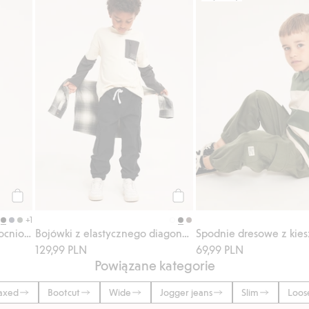
aj do listy ulubione
Spodnie dresowe ze wzmocnionymi kolanami, Dodaj do listy u
Bojówki z elastycznego diago
Kup
Kup
+1
Spodnie dresowe ze wzmocnionymi kolanami
Bojówki z elastycznego diagonalu
129,99 PLN
69,99 PLN
Powiązane kategorie
axed
Bootcut
Wide
Jogger jeans
Slim
Loos